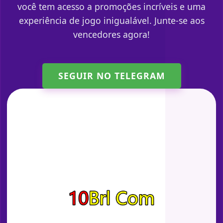
você tem acesso a promoções incríveis e uma
experiência de jogo inigualável. Junte-se aos
vencedores agora!
SEGUIR NO TELEGRAM