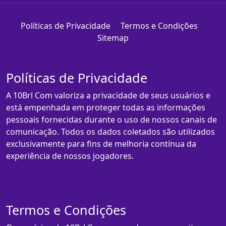
Políticas de Privacidade
Termos e Condições
Sitemap
Políticas de Privacidade
A 10Brl Com valoriza a privacidade de seus usuários e
está empenhada em proteger todas as informações
pessoais fornecidas durante o uso de nossos canais de
comunicação. Todos os dados coletados são utilizados
exclusivamente para fins de melhoria contínua da
experiência de nossos jogadores.
Termos e Condições