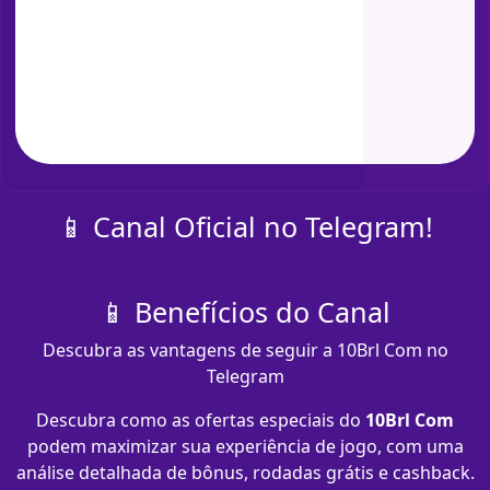
📱 Canal Oficial no Telegram!
📱 Benefícios do Canal
Descubra as vantagens de seguir a 10Brl Com no
Telegram
Descubra como as ofertas especiais do
10Brl Com
podem maximizar sua experiência de jogo, com uma
análise detalhada de bônus, rodadas grátis e cashback.