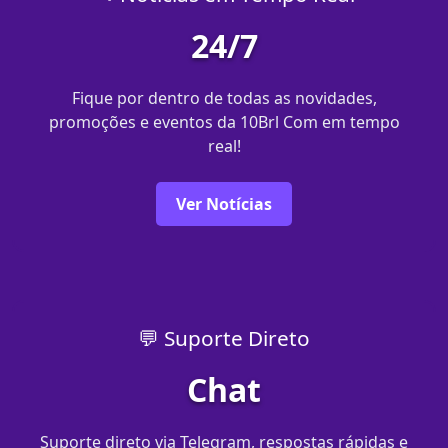
24/7
Fique por dentro de todas as novidades,
promoções e eventos da 10Brl Com em tempo
real!
Ver Notícias
💬 Suporte Direto
Chat
Suporte direto via Telegram, respostas rápidas e