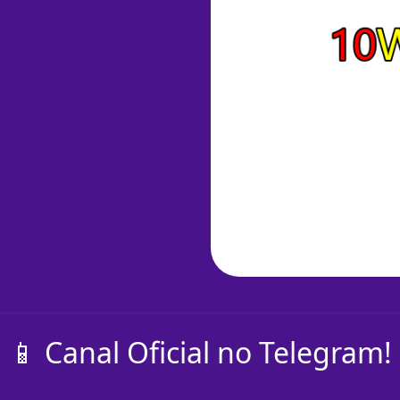
📱 Canal Oficial no Telegram!