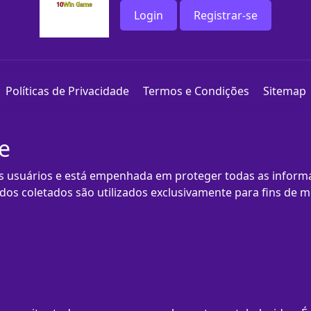
Login
Registrar-se
Políticas de Privacidade
Termos e Condições
Sitemap
de
us usuários e está empenhada em proteger todas as inform
os coletados são utilizados exclusivamente para fins de m