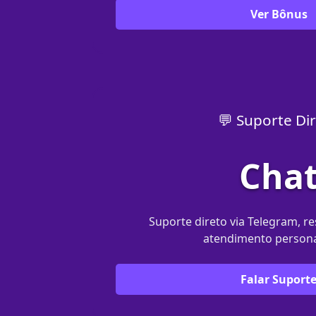
Ver Bônus
💬 Suporte Di
Cha
Suporte direto via Telegram, r
atendimento persona
Falar Suport