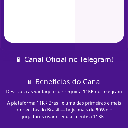
📱 Canal Oficial no Telegram!
📱 Benefícios do Canal
Descubra as vantagens de seguir a 11KK no Telegram
A plataforma 11KK Brasil é uma das primeiras e mais
conhecidas do Brasil — hoje, mais de 90% dos
jogadores usam regularmente a 11KK .