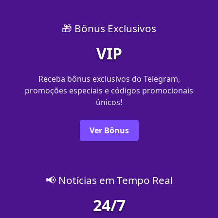
🎁 Bônus Exclusivos
VIP
Receba bônus exclusivos do Telegram,
promoções especiais e códigos promocionais
únicos!
Ver Bônus
📢 Notícias em Tempo Real
24/7