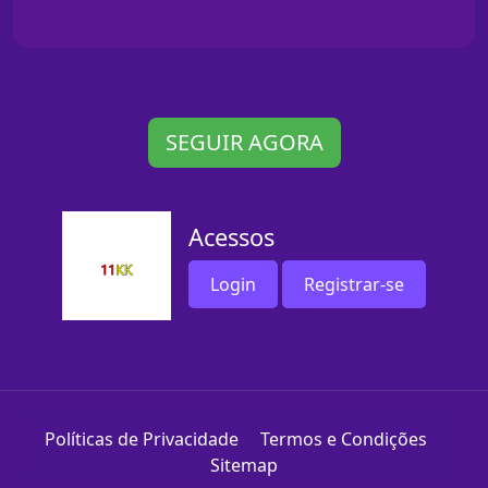
SEGUIR AGORA
Acessos
Login
Registrar-se
Políticas de Privacidade
Termos e Condições
Sitemap