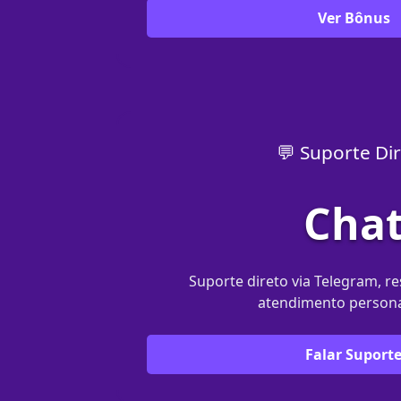
Ver Bônus
💬 Suporte Di
Cha
Suporte direto via Telegram, r
atendimento persona
Falar Suport