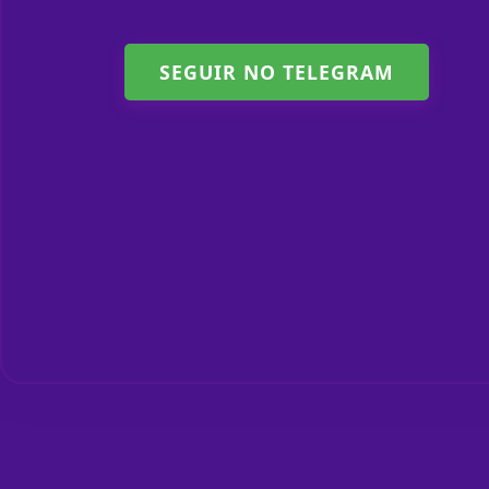
SEGUIR NO TELEGRAM