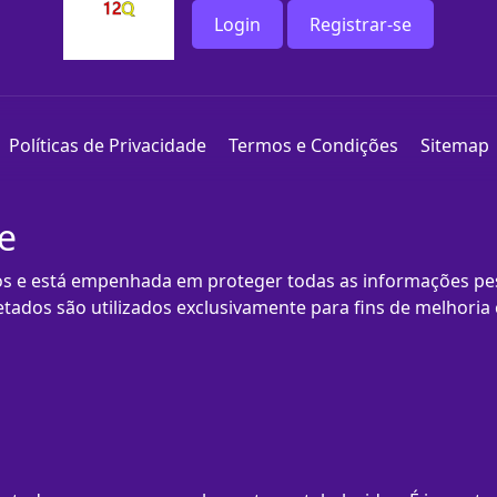
Login
Registrar-se
Políticas de Privacidade
Termos e Condições
Sitemap
de
ios e está empenhada em proteger todas as informações pe
tados são utilizados exclusivamente para fins de melhoria