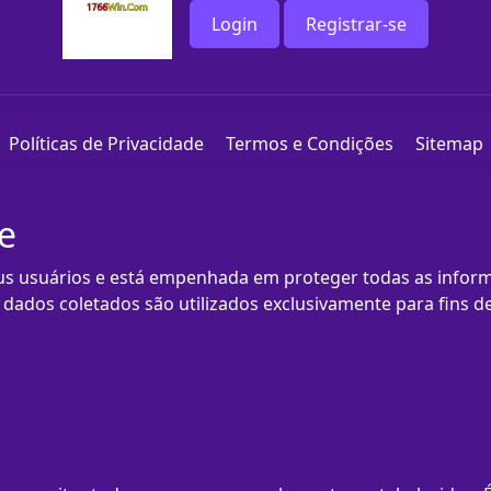
Login
Registrar-se
Políticas de Privacidade
Termos e Condições
Sitemap
de
eus usuários e está empenhada em proteger todas as infor
dados coletados são utilizados exclusivamente para fins d