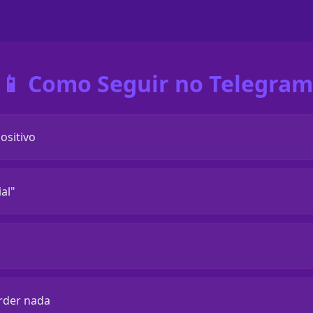
📱 Como Seguir no Telegram
ositivo
al"
erder nada