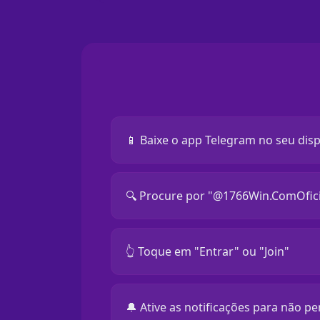
📱 Baixe o app Telegram no seu disp
🔍 Procure por "@1766Win.ComOfici
👆 Toque em "Entrar" ou "Join"
🔔 Ative as notificações para não p