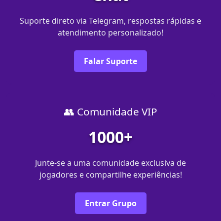
Suporte direto via Telegram, respostas rápidas e
atendimento personalizado!
Falar Suporte
👥 Comunidade VIP
1000+
Junte-se a uma comunidade exclusiva de
jogadores e compartilhe experiências!
Entrar Grupo