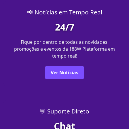
📢 Notícias em Tempo Real
24/7
Fique por dentro de todas as novidades,
promoções e eventos da 188W Plataforma em
tempo real!
Ver Notícias
💬 Suporte Direto
Chat