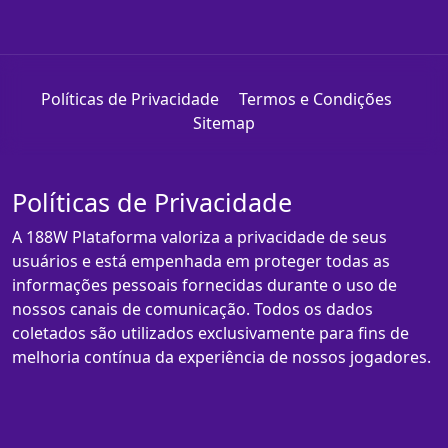
Políticas de Privacidade
Termos e Condições
Sitemap
Políticas de Privacidade
A 188W Plataforma valoriza a privacidade de seus
usuários e está empenhada em proteger todas as
informações pessoais fornecidas durante o uso de
nossos canais de comunicação. Todos os dados
coletados são utilizados exclusivamente para fins de
melhoria contínua da experiência de nossos jogadores.