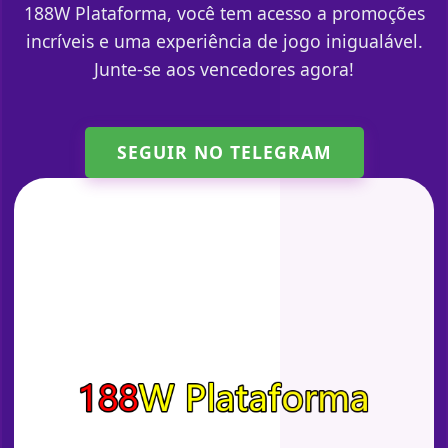
188W Plataforma, você tem acesso a promoções
incríveis e uma experiência de jogo inigualável.
Junte-se aos vencedores agora!
SEGUIR NO TELEGRAM