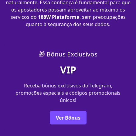
naturalmente. Essa confiança é fundamental para que
os apostadores possam aproveitar ao máximo os
serviços do
188W Plataforma
, sem preocupações
quanto à segurança dos seus dados.
🎁 Bônus Exclusivos
VIP
Receba bônus exclusivos do Telegram,
promoções especiais e códigos promocionais
únicos!
Ver Bônus