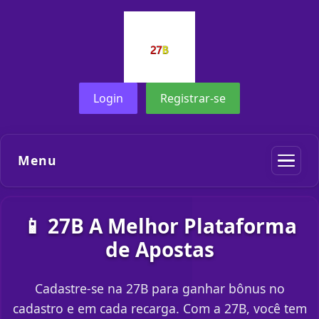
Login
Registrar-se
Menu
📱 27B A Melhor Plataforma
de Apostas
Cadastre-se na 27B para ganhar bônus no
cadastro e em cada recarga. Com a 27B, você tem