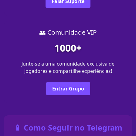
Falar Suporte
👥 Comunidade VIP
1000+
Junte-se a uma comunidade exclusiva de
jogadores e compartilhe experiências!
Entrar Grupo
📱 Como Seguir no Telegram