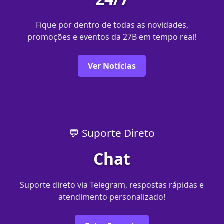
Fique por dentro de todas as novidades,
promoções e eventos da 27B em tempo real!
Ver Notícias
💬 Suporte Direto
Chat
Suporte direto via Telegram, respostas rápidas e
atendimento personalizado!