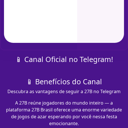
📱 Canal Oficial no Telegram!
📱 Benefícios do Canal
Descubra as vantagens de seguir a 27B no Telegram
A 27B reúne jogadores do mundo inteiro — a
plataforma 27B Brasil oferece uma enorme variedade
de jogos de azar esperando por você nessa festa
emocionante.