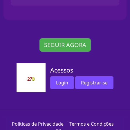
SEGUIR AGORA
Acessos
Login
Registrar-se
Políticas de Privacidade
Termos e Condições