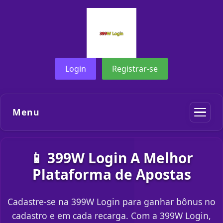
Login
Registrar-se
Menu
📱 399W Login A Melhor
Plataforma de Apostas
Cadastre-se na 399W Login para ganhar bônus no
cadastro e em cada recarga. Com a 399W Login,