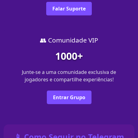
Falar Suporte
👥 Comunidade VIP
1000+
Junte-se a uma comunidade exclusiva de
jogadores e compartilhe experiências!
Entrar Grupo
📱 Como Seguir no Telegram