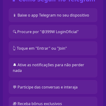
📱 Baixe o app Telegram no seu dispositivo
🔍 Procure por "@399W LoginOficial"
👆 Toque em "Entrar" ou "Join"
🔔 Ative as notificações para não perder
nada
💬 Participe das conversas e interaja
🎁 Receba bônus exclusivos