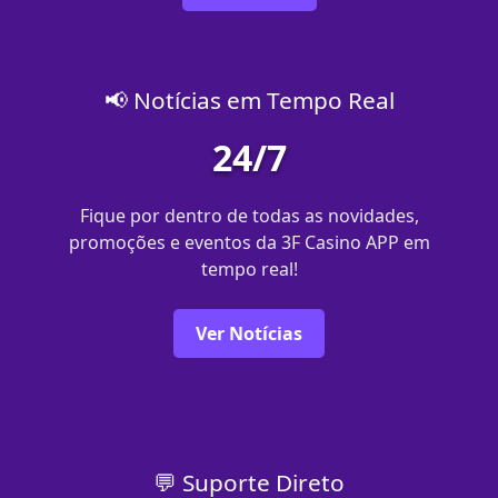
📢 Notícias em Tempo Real
24/7
Fique por dentro de todas as novidades,
promoções e eventos da 3F Casino APP em
tempo real!
Ver Notícias
💬 Suporte Direto