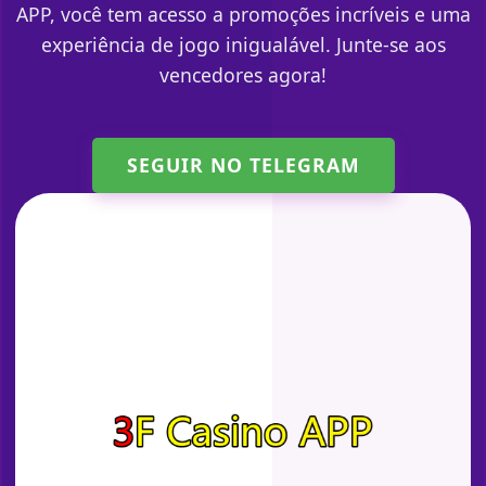
APP, você tem acesso a promoções incríveis e uma
experiência de jogo inigualável. Junte-se aos
vencedores agora!
SEGUIR NO TELEGRAM