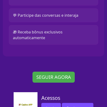
💬 Participe das conversas e interaja
🎁 Receba bônus exclusivos
automaticamente
SEGUIR AGORA
Acessos