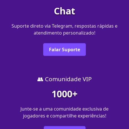
Chat
Suporte direto via Telegram, respostas rápidas e
atendimento personalizado!
Falar Suporte
👥 Comunidade VIP
1000+
Junte-se a uma comunidade exclusiva de
jogadores e compartilhe experiências!