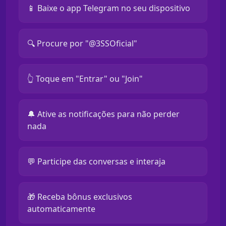
📱 Baixe o app Telegram no seu dispositivo
🔍 Procure por "@3SSOficial"
👆 Toque em "Entrar" ou "Join"
🔔 Ative as notificações para não perder
nada
💬 Participe das conversas e interaja
🎁 Receba bônus exclusivos
automaticamente