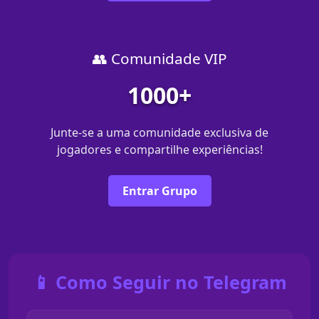
👥 Comunidade VIP
1000+
Junte-se a uma comunidade exclusiva de
jogadores e compartilhe experiências!
Entrar Grupo
📱 Como Seguir no Telegram