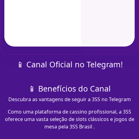
📱 Canal Oficial no Telegram!
📱 Benefícios do Canal
Descubra as vantagens de seguir a 3SS no Telegram
Como uma plataforma de cassino profissional, a 3SS
oferece uma vasta seleção de slots clássicos e jogos de
mesa pela 3SS Brasil .