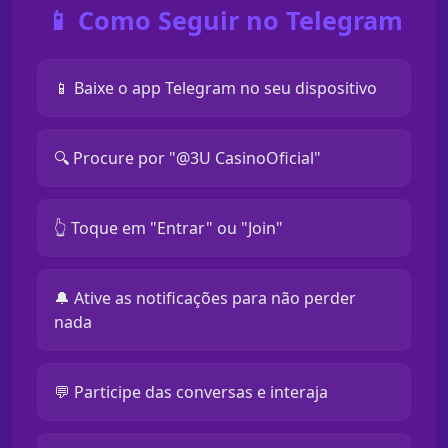
📱 Como Seguir no Telegram
📱 Baixe o app Telegram no seu dispositivo
🔍 Procure por "@3U CasinoOficial"
👆 Toque em "Entrar" ou "Join"
🔔 Ative as notificações para não perder
nada
💬 Participe das conversas e interaja