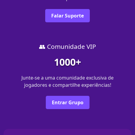
Falar Suporte
👥 Comunidade VIP
1000+
Junte-se a uma comunidade exclusiva de
jogadores e compartilhe experiências!
Entrar Grupo