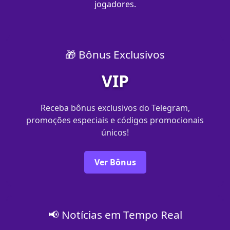
jogadores.
🎁 Bônus Exclusivos
VIP
Receba bônus exclusivos do Telegram,
promoções especiais e códigos promocionais
únicos!
Ver Bônus
📢 Notícias em Tempo Real