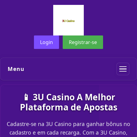
Login
Registrar-se
Menu
📱 3U Casino A Melhor
Plataforma de Apostas
Cadastre-se na 3U Casino para ganhar bônus no
cadastro e em cada recarga. Com a 3U Casino,