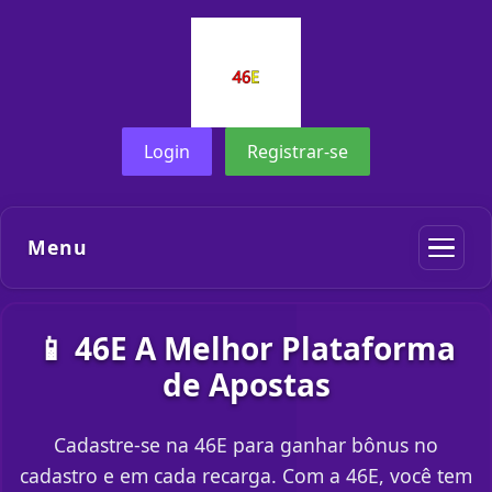
Login
Registrar-se
Menu
📱 46E A Melhor Plataforma
de Apostas
Cadastre-se na 46E para ganhar bônus no
cadastro e em cada recarga. Com a 46E, você tem