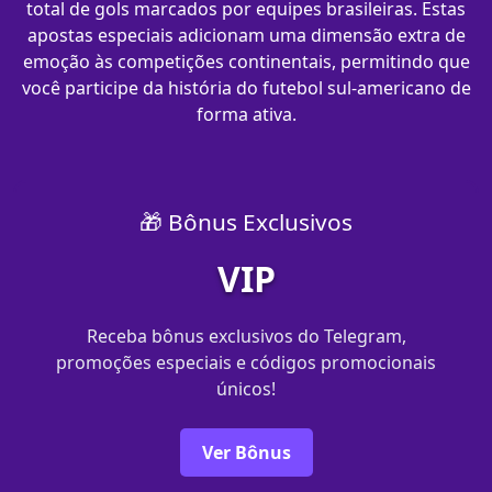
total de gols marcados por equipes brasileiras. Estas
apostas especiais adicionam uma dimensão extra de
emoção às competições continentais, permitindo que
você participe da história do futebol sul-americano de
forma ativa.
🎁 Bônus Exclusivos
VIP
Receba bônus exclusivos do Telegram,
promoções especiais e códigos promocionais
únicos!
Ver Bônus