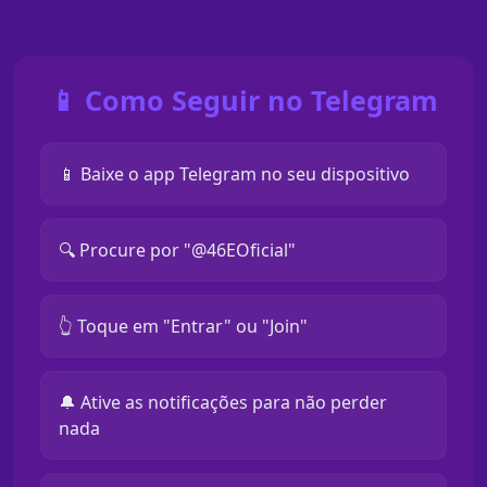
📱 Como Seguir no Telegram
📱 Baixe o app Telegram no seu dispositivo
🔍 Procure por "@46EOficial"
👆 Toque em "Entrar" ou "Join"
🔔 Ative as notificações para não perder
nada