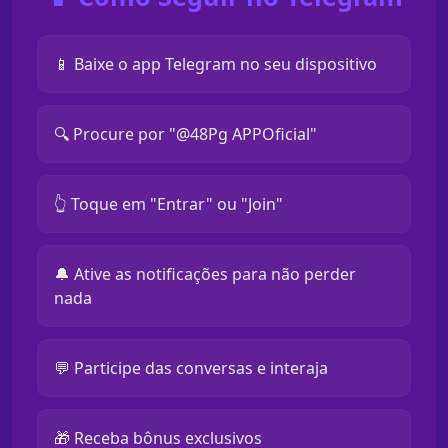
📱 Baixe o app Telegram no seu dispositivo
🔍 Procure por "@48Pg APPOficial"
👆 Toque em "Entrar" ou "Join"
🔔 Ative as notificações para não perder
nada
💬 Participe das conversas e interaja
🎁 Receba bônus exclusivos