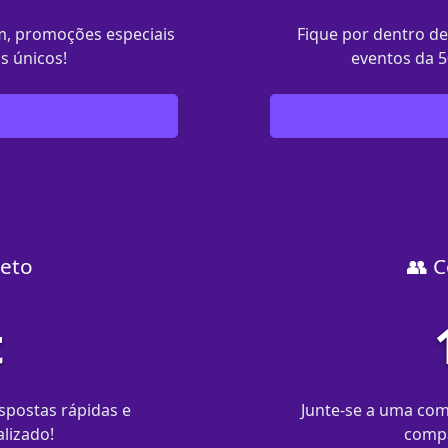
m, promoções especiais
Fique por dentro d
s únicos!
eventos da 
reto
👥 
t
espostas rápidas e
Junte-se a uma com
lizado!
compa