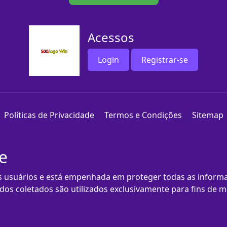
Acessos
Login
Registrar-se
Políticas de Privacidade
Termos e Condições
Sitemap
de
us usuários e está empenhada em proteger todas as inform
os coletados são utilizados exclusivamente para fins de m