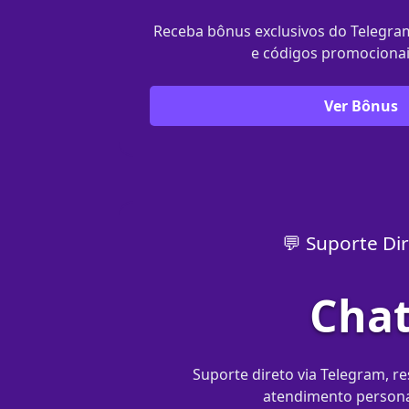
Receba bônus exclusivos do Telegra
e códigos promocionai
Ver Bônus
💬 Suporte Di
Cha
Suporte direto via Telegram, r
atendimento persona