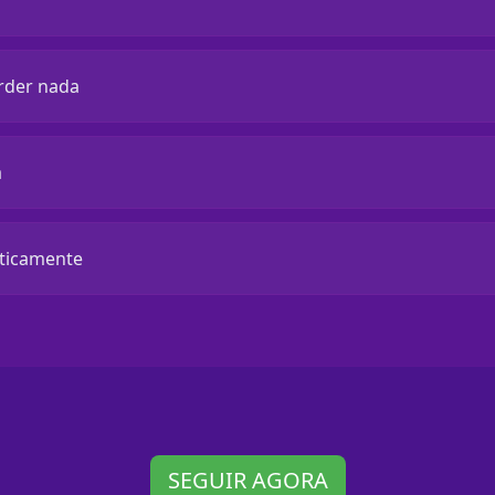
erder nada
a
aticamente
SEGUIR AGORA