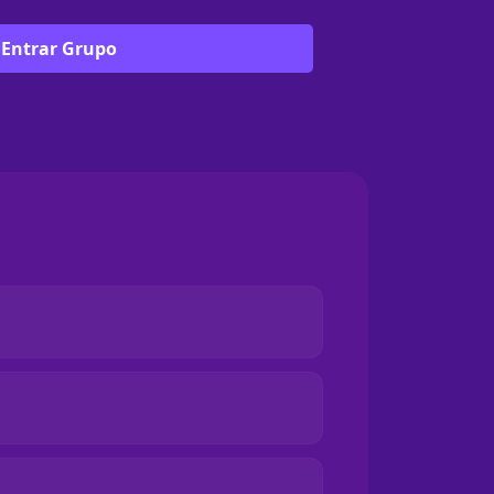
Entrar Grupo