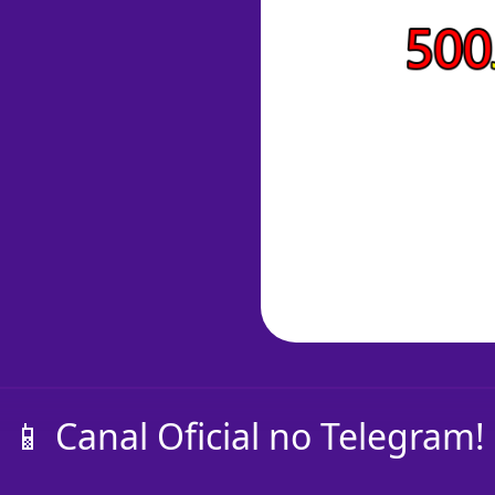
📱 Canal Oficial no Telegram!