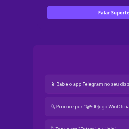
Falar Suport
📱 Baixe o app Telegram no seu disp
🔍 Procure por "@500Jogo WinOficia