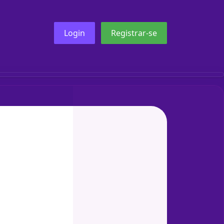
Login
Registrar-se