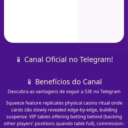
📱 Canal Oficial no Telegram!
📱 Benefícios do Canal
Descubra as vantagens de seguir a 53E no Telegram
Squeeze feature replicates physical casino ritual onde
cards são slowly revealed edge-by-edge, building
suspense. VIP tables offering betting behind (backing
other players' positions quando table full), commission-