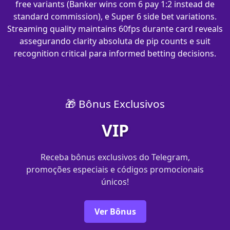
free variants (Banker wins com 6 pay 1:2 instead de
standard commission), e Super 6 side bet variations.
Streaming quality maintains 60fps durante card reveals
assegurando clarity absoluta de pip counts e suit
recognition critical para informed betting decisions.
🎁 Bônus Exclusivos
VIP
Receba bônus exclusivos do Telegram,
promoções especiais e códigos promocionais
únicos!
Ver Bônus