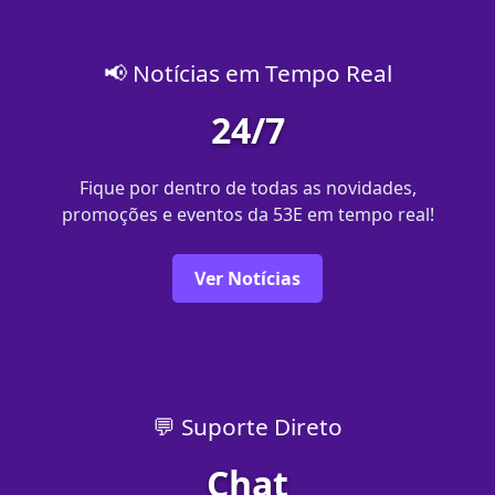
📢 Notícias em Tempo Real
24/7
Fique por dentro de todas as novidades,
promoções e eventos da 53E em tempo real!
Ver Notícias
💬 Suporte Direto
Chat