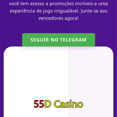
você tem acesso a promoções incríveis e uma
experiência de jogo inigualável. Junte-se aos
vencedores agora!
SEGUIR NO TELEGRAM