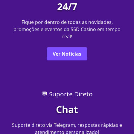
24/7
Fique por dentro de todas as novidades,
promoções e eventos da 55D Casino em tempo
real!
Ver Notícias
💬 Suporte Direto
Chat
Suporte direto via Telegram, respostas rápidas e
atendimento personalizado!