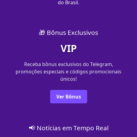
do Brasil.
🎁 Bônus Exclusivos
VIP
Receba bônus exclusivos do Telegram,
promoções especiais e códigos promocionais
únicos!
Ver Bônus
📢 Notícias em Tempo Real