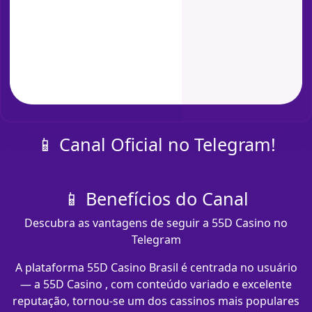
📱 Canal Oficial no Telegram!
📱 Benefícios do Canal
Descubra as vantagens de seguir a 55D Casino no
Telegram
A plataforma 55D Casino Brasil é centrada no usuário
— a 55D Casino , com conteúdo variado e excelente
reputação, tornou-se um dos cassinos mais populares