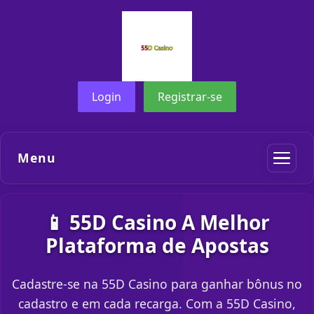
Login
Registrar-se
Menu
📱 55D Casino A Melhor
Plataforma de Apostas
Cadastre-se na 55D Casino para ganhar bônus no
cadastro e em cada recarga. Com a 55D Casino,