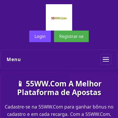
Login
Registrar-se
Menu
📱 55WW.Com A Melhor
Plataforma de Apostas
Cadastre-se na 55WW.Com para ganhar bônus no
cadastro e em cada recarga. Com a 55WW.Com,