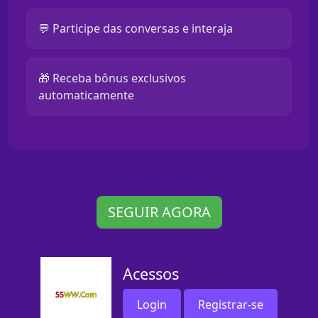
💬 Participe das conversas e interaja
🎁 Receba bônus exclusivos
automaticamente
SEGUIR AGORA
Acessos
Login
Registrar-se