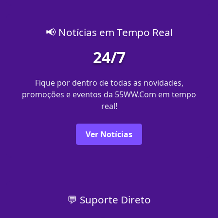
📢 Notícias em Tempo Real
24/7
Fique por dentro de todas as novidades,
promoções e eventos da 55WW.Com em tempo
real!
Ver Notícias
💬 Suporte Direto