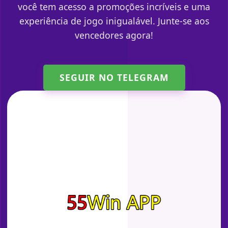
você tem acesso a promoções incríveis e uma
experiência de jogo inigualável. Junte-se aos
vencedores agora!
SEGUIR NO TELEGRAM