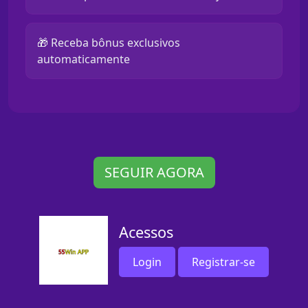
🎁 Receba bônus exclusivos
automaticamente
SEGUIR AGORA
Acessos
Login
Registrar-se