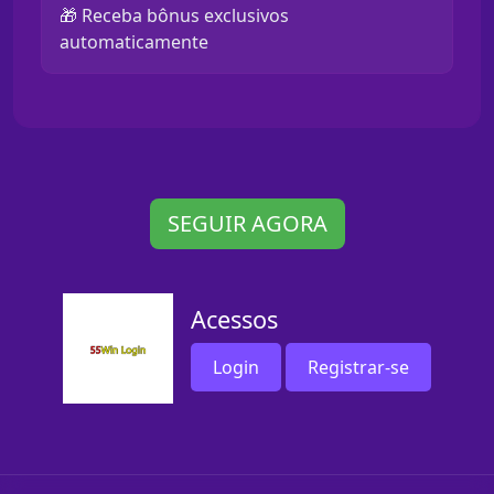
🎁 Receba bônus exclusivos
automaticamente
SEGUIR AGORA
Acessos
Login
Registrar-se