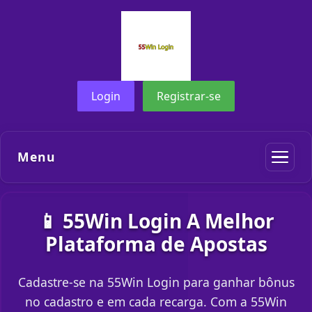
Login
Registrar-se
Menu
📱 55Win Login A Melhor
Plataforma de Apostas
Cadastre-se na 55Win Login para ganhar bônus
no cadastro e em cada recarga. Com a 55Win