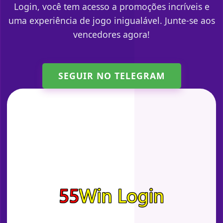
Login, você tem acesso a promoções incríveis e
uma experiência de jogo inigualável. Junte-se aos
vencedores agora!
SEGUIR NO TELEGRAM