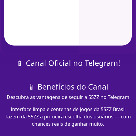
📱 Canal Oficial no Telegram!
📱 Benefícios do Canal
Descubra as vantagens de seguir a 55ZZ no Telegram
Interface limpa e centenas de jogos da 55ZZ Brasil
fazem da 55ZZ a primeira escolha dos usuários — com
chances reais de ganhar muito.