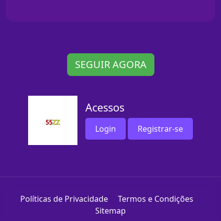
SEGUIR AGORA
Acessos
Login
Registrar-se
Políticas de Privacidade
Termos e Condições
Sitemap