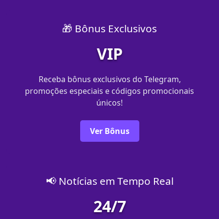
🎁 Bônus Exclusivos
VIP
Receba bônus exclusivos do Telegram,
promoções especiais e códigos promocionais
únicos!
Ver Bônus
📢 Notícias em Tempo Real
24/7