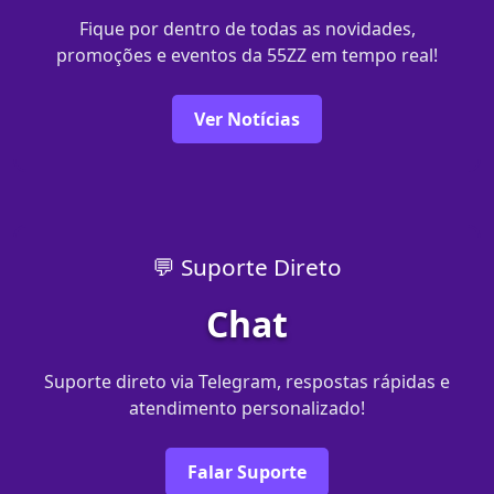
Fique por dentro de todas as novidades,
promoções e eventos da 55ZZ em tempo real!
Ver Notícias
💬 Suporte Direto
Chat
Suporte direto via Telegram, respostas rápidas e
atendimento personalizado!
Falar Suporte