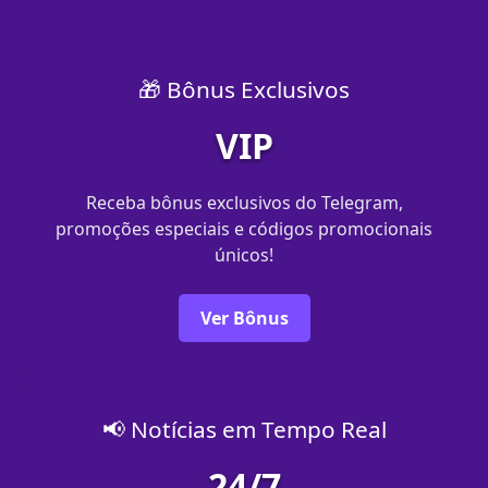
🎁 Bônus Exclusivos
VIP
Receba bônus exclusivos do Telegram,
promoções especiais e códigos promocionais
únicos!
Ver Bônus
📢 Notícias em Tempo Real
24/7