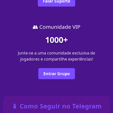
Falar Suporte
👥 Comunidade VIP
1000+
Junte-se a uma comunidade exclusiva de
jogadores e compartilhe experiências!
Entrar Grupo
📱 Como Seguir no Telegram