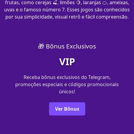
frutas, como cerejas 🍒, limões 🍋, laranjas 🍊, ameixas,
uvas e o famoso número 7. Esses jogos são conhecidos
por sua simplicidade, visual retrô e fácil compreensão.
🎁 Bônus Exclusivos
VIP
Receba bônus exclusivos do Telegram,
promoções especiais e códigos promocionais
únicos!
Ver Bônus