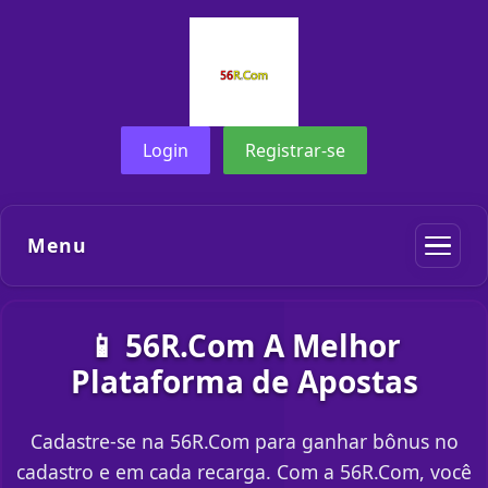
Login
Registrar-se
Menu
📱 56R.Com A Melhor
Plataforma de Apostas
Cadastre-se na 56R.Com para ganhar bônus no
cadastro e em cada recarga. Com a 56R.Com, você