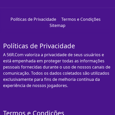
Políticas de Privacidade
Termos e Condições
Sitemap
Políticas de Privacidade
A 56R.Com valoriza a privacidade de seus usuários e
está empenhada em proteger todas as informações
pessoais fornecidas durante o uso de nossos canais de
comunicação. Todos os dados coletados são utilizados
exclusivamente para fins de melhoria contínua da
experiência de nossos jogadores.
Termos e Condições