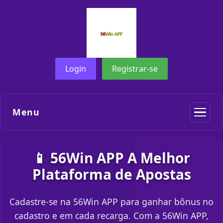
Login
Registrar-se
Menu
📱 56Win APP A Melhor
Plataforma de Apostas
Cadastre-se na 56Win APP para ganhar bônus no
cadastro e em cada recarga. Com a 56Win APP,