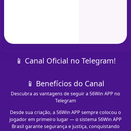
📱 Canal Oficial no Telegram!
📱 Benefícios do Canal
Descubra as vantagens de seguir a 56Win APP no
Telegram
Desde sua criação, a 56Win APP sempre colocou o
jogador em primeiro lugar — o sistema 56Win APP
Brasil garante segurança e justiça, conquistando