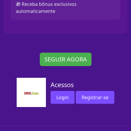
🎁 Receba bônus exclusivos
automaticamente
SEGUIR AGORA
Acessos
Login
Registrar-se