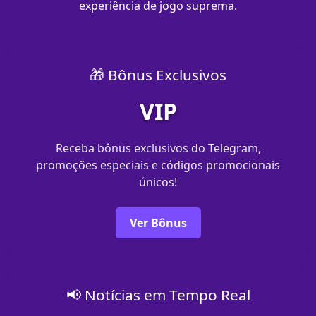
experiência de jogo suprema.
🎁 Bônus Exclusivos
VIP
Receba bônus exclusivos do Telegram,
promoções especiais e códigos promocionais
únicos!
Ver Bônus
📢 Notícias em Tempo Real