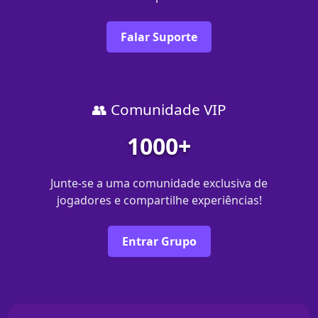
Falar Suporte
👥 Comunidade VIP
1000+
Junte-se a uma comunidade exclusiva de
jogadores e compartilhe experiências!
Entrar Grupo