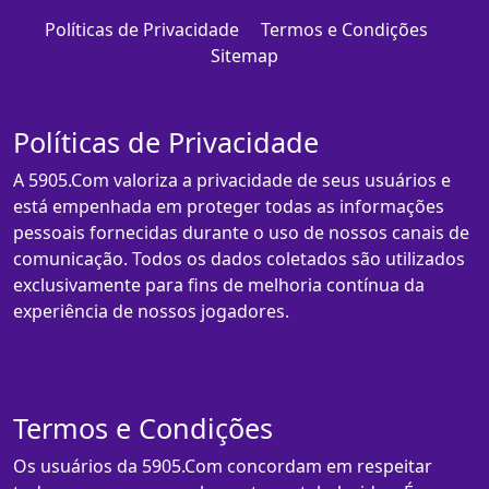
Políticas de Privacidade
Termos e Condições
Sitemap
Políticas de Privacidade
A 5905.Com valoriza a privacidade de seus usuários e
está empenhada em proteger todas as informações
pessoais fornecidas durante o uso de nossos canais de
comunicação. Todos os dados coletados são utilizados
exclusivamente para fins de melhoria contínua da
experiência de nossos jogadores.
Termos e Condições
Os usuários da 5905.Com concordam em respeitar