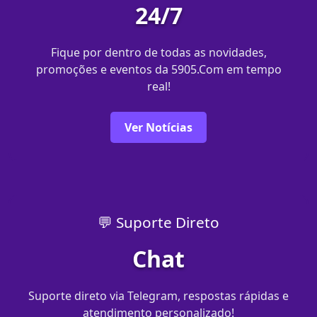
24/7
Fique por dentro de todas as novidades,
promoções e eventos da 5905.Com em tempo
real!
Ver Notícias
💬 Suporte Direto
Chat
Suporte direto via Telegram, respostas rápidas e
atendimento personalizado!