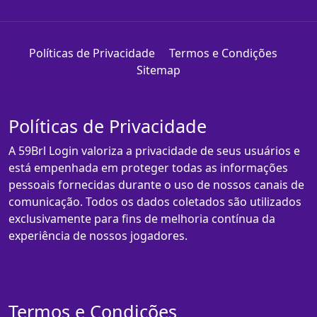
Políticas de Privacidade
Termos e Condições
Sitemap
Políticas de Privacidade
A 59Brl Login valoriza a privacidade de seus usuários e
está empenhada em proteger todas as informações
pessoais fornecidas durante o uso de nossos canais de
comunicação. Todos os dados coletados são utilizados
exclusivamente para fins de melhoria contínua da
experiência de nossos jogadores.
Termos e Condições