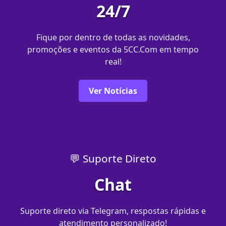
24/7
Fique por dentro de todas as novidades,
promoções e eventos da 5CC.Com em tempo
real!
Ver Notícias
💬 Suporte Direto
Chat
Suporte direto via Telegram, respostas rápidas e
atendimento personalizado!