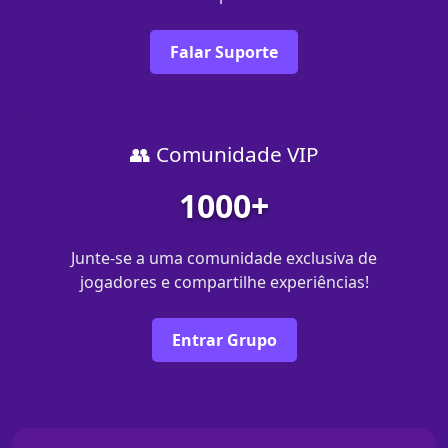
Falar Suporte
👥 Comunidade VIP
1000+
Junte-se a uma comunidade exclusiva de
jogadores e compartilhe experiências!
Entrar Grupo