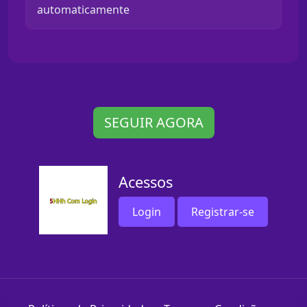
automaticamente
SEGUIR AGORA
Acessos
Login
Registrar-se