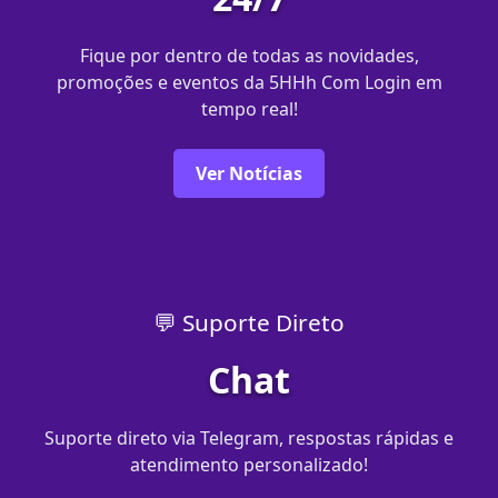
Fique por dentro de todas as novidades,
promoções e eventos da 5HHh Com Login em
tempo real!
Ver Notícias
💬 Suporte Direto
Chat
Suporte direto via Telegram, respostas rápidas e
atendimento personalizado!