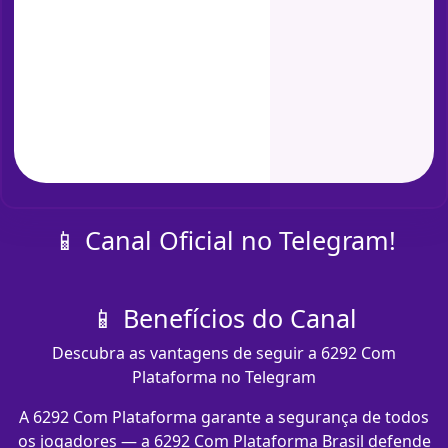
📱 Canal Oficial no Telegram!
📱 Benefícios do Canal
Descubra as vantagens de seguir a 6292 Com
Plataforma no Telegram
A 6292 Com Plataforma garante a segurança de todos
os jogadores — a 6292 Com Plataforma Brasil defende