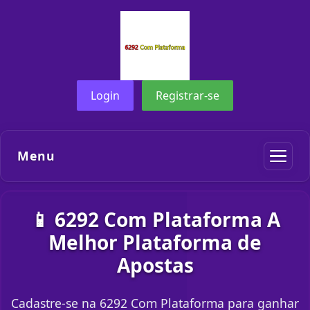
Login
Registrar-se
Menu
📱 6292 Com Plataforma A
Melhor Plataforma de
Apostas
Cadastre-se na 6292 Com Plataforma para ganhar