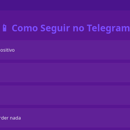
📱 Como Seguir no Telegram
ositivo
erder nada