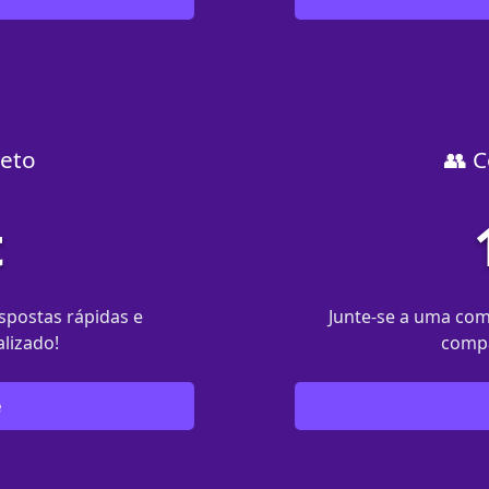
reto
👥 
t
espostas rápidas e
Junte-se a uma com
lizado!
compa
e