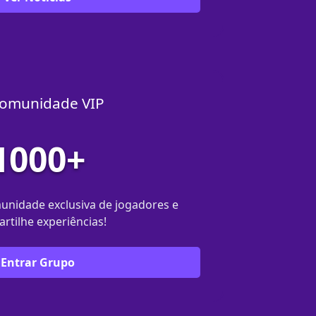
Comunidade VIP
1000+
unidade exclusiva de jogadores e
rtilhe experiências!
Entrar Grupo