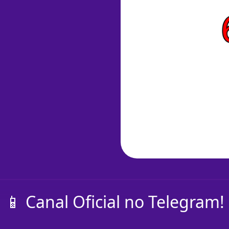
📱 Canal Oficial no Telegram!