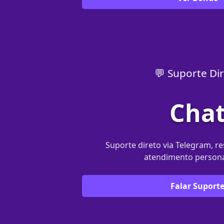
💬 Suporte Di
Cha
Suporte direto via Telegram, r
atendimento persona
Falar Suport