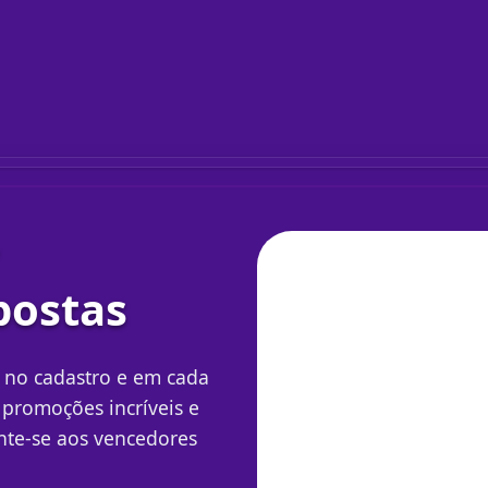
postas
 no cadastro e em cada
 promoções incríveis e
unte-se aos vencedores