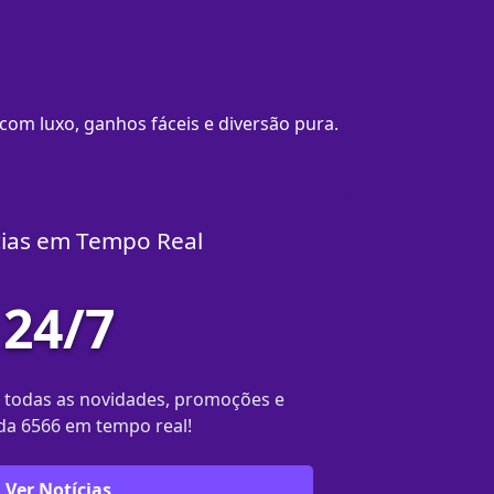
com luxo, ganhos fáceis e diversão pura.
cias em Tempo Real
24/7
e todas as novidades, promoções e
da 6566 em tempo real!
Ver Notícias