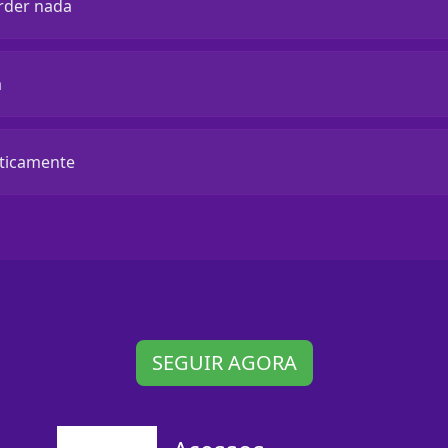
erder nada
a
aticamente
SEGUIR AGORA