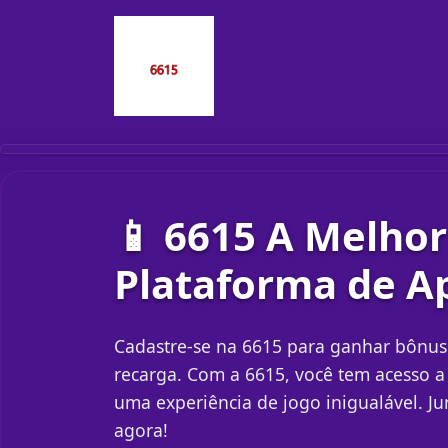
📱 6615 A Melhor
Plataforma de A
Cadastre-se na 6615 para ganhar bônus
recarga. Com a 6615, você tem acesso a
uma experiência de jogo inigualável. J
agora!