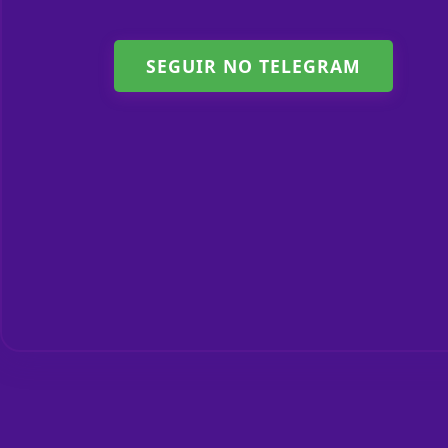
SEGUIR NO TELEGRAM