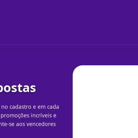
postas
 no cadastro e em cada
 promoções incríveis e
unte-se aos vencedores