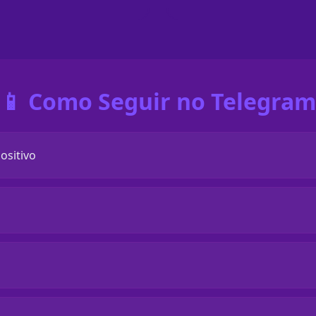
📱 Como Seguir no Telegram
ositivo