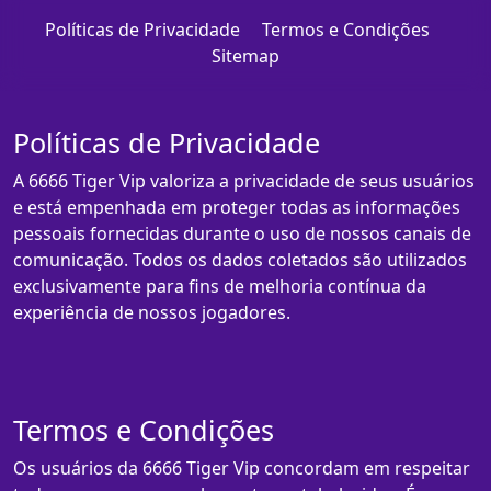
Políticas de Privacidade
Termos e Condições
Sitemap
Políticas de Privacidade
A 6666 Tiger Vip valoriza a privacidade de seus usuários
e está empenhada em proteger todas as informações
pessoais fornecidas durante o uso de nossos canais de
comunicação. Todos os dados coletados são utilizados
exclusivamente para fins de melhoria contínua da
experiência de nossos jogadores.
Termos e Condições
Os usuários da 6666 Tiger Vip concordam em respeitar