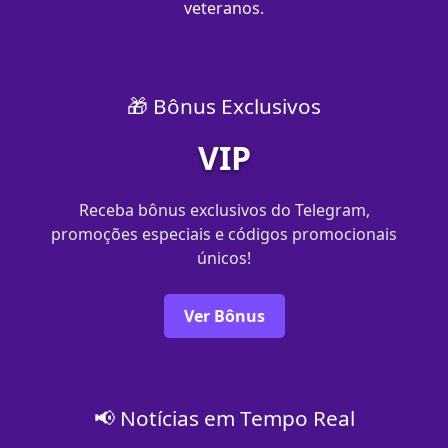
veteranos.
🎁 Bônus Exclusivos
VIP
Receba bônus exclusivos do Telegram,
promoções especiais e códigos promocionais
únicos!
Ver Bônus
📢 Notícias em Tempo Real