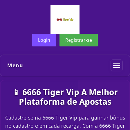
Login
Registrar-se
Menu
📱 6666 Tiger Vip A Melhor
Plataforma de Apostas
Cadastre-se na 6666 Tiger Vip para ganhar bônus
no cadastro e em cada recarga. Com a 6666 Tiger