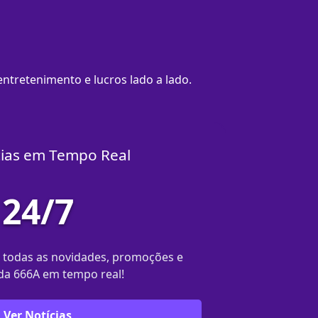
entretenimento e lucros lado a lado.
cias em Tempo Real
24/7
e todas as novidades, promoções e
da 666A em tempo real!
Ver Notícias