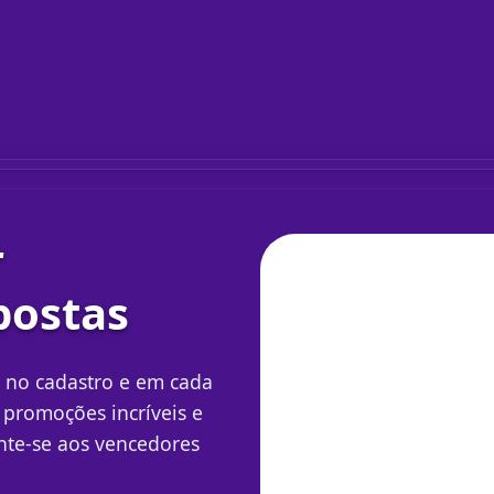
r
postas
 no cadastro e em cada
 promoções incríveis e
unte-se aos vencedores