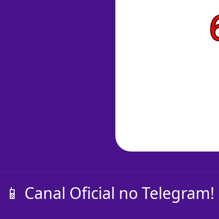
📱 Canal Oficial no Telegram!