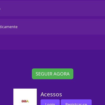
a
aticamente
SEGUIR AGORA
Acessos
Login
Registrar-se