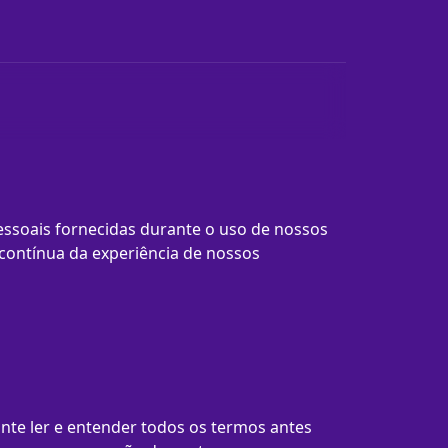
essoais fornecidas durante o uso de nossos
 contínua da experiência de nossos
nte ler e entender todos os termos antes