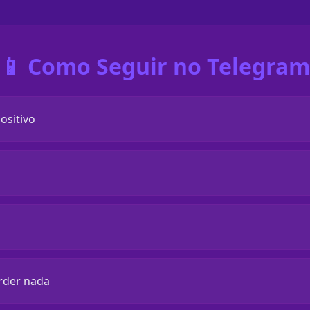
📱 Como Seguir no Telegram
ositivo
erder nada