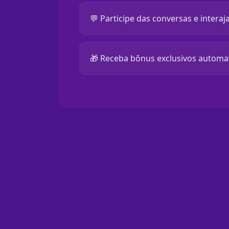
💬 Participe das conversas e interaj
🎁 Receba bônus exclusivos autom