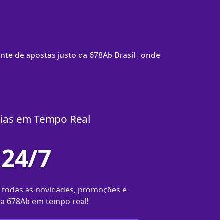
e de apostas justo da 678Ab Brasil , onde
cias em Tempo Real
24/7
e todas as novidades, promoções e
a 678Ab em tempo real!