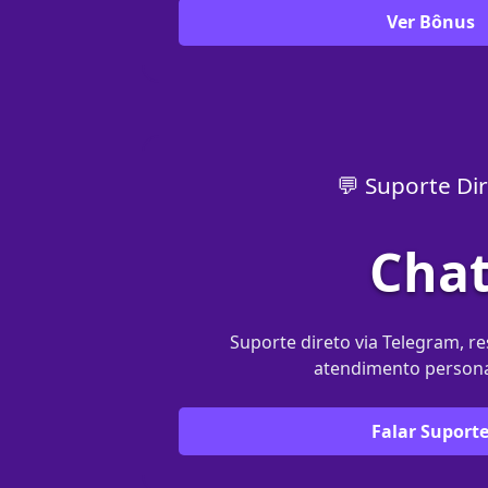
Ver Bônus
💬 Suporte Di
Cha
Suporte direto via Telegram, r
atendimento persona
Falar Suport