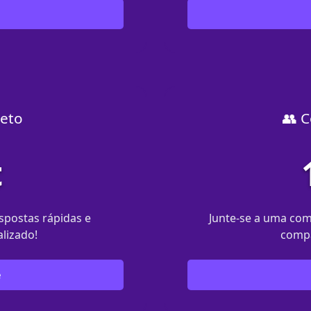
reto
👥 
t
espostas rápidas e
Junte-se a uma com
lizado!
compa
e