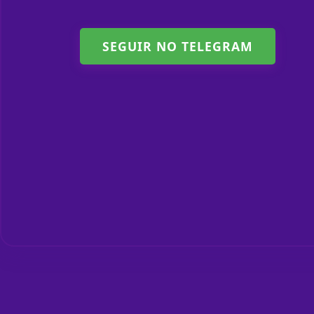
SEGUIR NO TELEGRAM