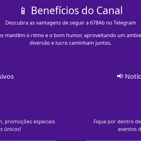
📱 Benefícios do Canal
Descubra as vantagens de seguir a 678Ab no Telegram
res mantêm o ritmo e o bom humor, aproveitando um ambient
diversão e lucro caminham juntos.
sivos
📢 Notí
m, promoções especiais
Fique por dentro d
s únicos!
eventos d