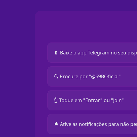
📱 Baixe o app Telegram no seu disp
🔍 Procure por "@69BOficial"
👆 Toque em "Entrar" ou "Join"
🔔 Ative as notificações para não p