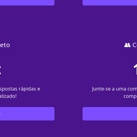
reto
👥 
t
espostas rápidas e
Junte-se a uma com
lizado!
compa
e