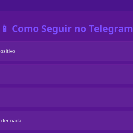
📱 Como Seguir no Telegram
ositivo
erder nada