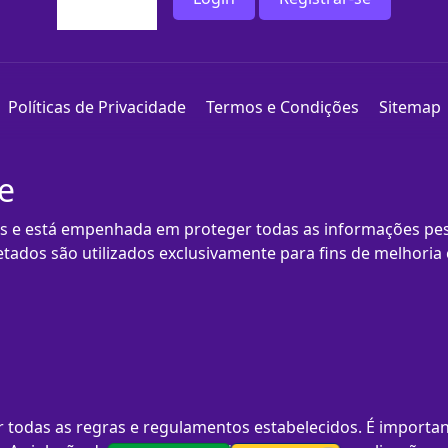
Políticas de Privacidade
Termos e Condições
Sitemap
de
ios e está empenhada em proteger todas as informações pe
tados são utilizados exclusivamente para fins de melhoria
todas as regras e regulamentos estabelecidos. É importan