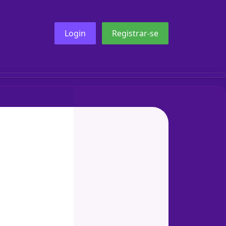
Login
Registrar-se