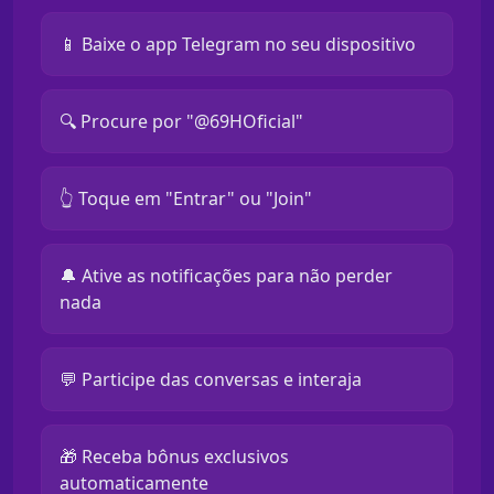
📱 Baixe o app Telegram no seu dispositivo
🔍 Procure por "@69HOficial"
👆 Toque em "Entrar" ou "Join"
🔔 Ative as notificações para não perder
nada
💬 Participe das conversas e interaja
🎁 Receba bônus exclusivos
automaticamente