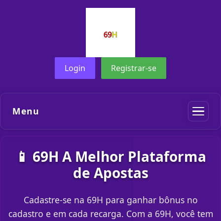
Login
Registrar-se
Menu
📱 69H A Melhor Plataforma
de Apostas
Cadastre-se na 69H para ganhar bônus no
cadastro e em cada recarga. Com a 69H, você tem