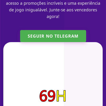
acesso a promoções incríveis e uma experiência
de jogo inigualável. Junte-se aos vencedores
agora!
SEGUIR NO TELEGRAM