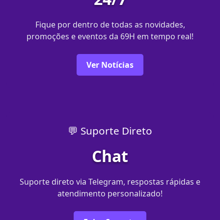
Fique por dentro de todas as novidades,
promoções e eventos da 69H em tempo real!
Ver Notícias
💬 Suporte Direto
Chat
Suporte direto via Telegram, respostas rápidas e
atendimento personalizado!