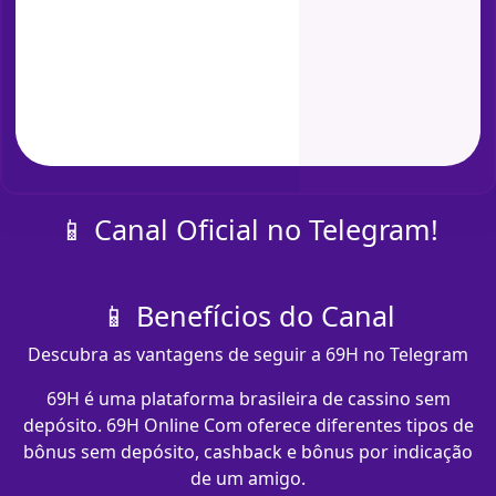
📱 Canal Oficial no Telegram!
📱 Benefícios do Canal
Descubra as vantagens de seguir a 69H no Telegram
69H é uma plataforma brasileira de cassino sem
depósito. 69H Online Com oferece diferentes tipos de
bônus sem depósito, cashback e bônus por indicação
de um amigo.