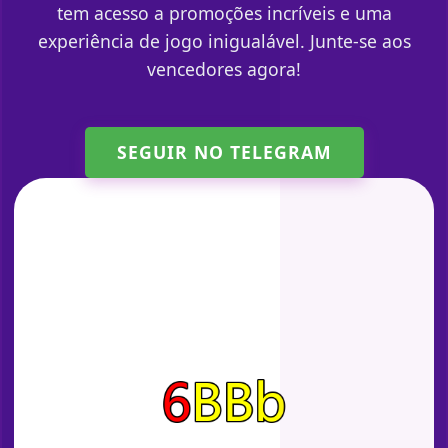
tem acesso a promoções incríveis e uma
experiência de jogo inigualável. Junte-se aos
vencedores agora!
SEGUIR NO TELEGRAM