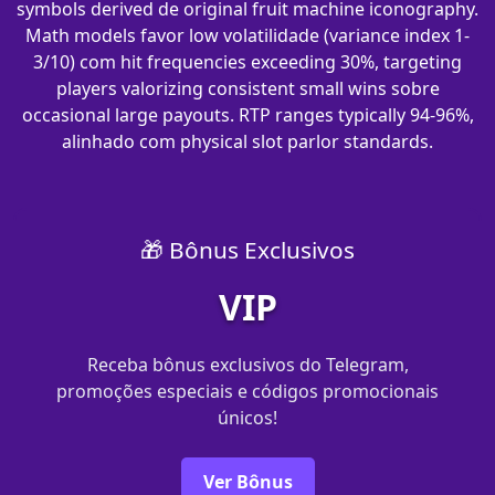
symbols derived de original fruit machine iconography.
Math models favor low volatilidade (variance index 1-
3/10) com hit frequencies exceeding 30%, targeting
players valorizing consistent small wins sobre
occasional large payouts. RTP ranges typically 94-96%,
alinhado com physical slot parlor standards.
🎁 Bônus Exclusivos
VIP
Receba bônus exclusivos do Telegram,
promoções especiais e códigos promocionais
únicos!
Ver Bônus