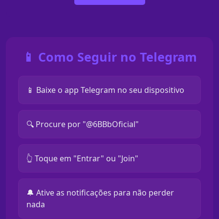
📱 Como Seguir no Telegram
📱 Baixe o app Telegram no seu dispositivo
🔍 Procure por "@6BBbOficial"
👆 Toque em "Entrar" ou "Join"
🔔 Ative as notificações para não perder
nada