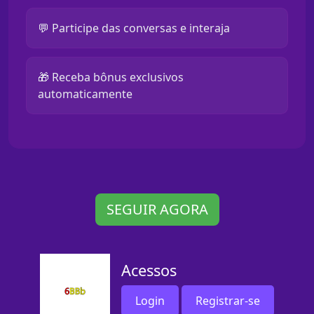
💬 Participe das conversas e interaja
🎁 Receba bônus exclusivos
automaticamente
SEGUIR AGORA
Acessos
Login
Registrar-se