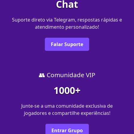
Chat
Suporte direto via Telegram, respostas rápidas e
atendimento personalizado!
Falar Suporte
👥 Comunidade VIP
1000+
Junte-se a uma comunidade exclusiva de
jogadores e compartilhe experiências!
Entrar Grupo