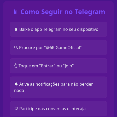
📱 Como Seguir no Telegram
📱 Baixe o app Telegram no seu dispositivo
🔍 Procure por "@6K GameOficial"
👆 Toque em "Entrar" ou "Join"
🔔 Ative as notificações para não perder
nada
💬 Participe das conversas e interaja