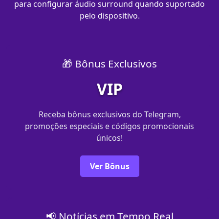
para configurar áudio surround quando suportado
pelo dispositivo.
🎁 Bônus Exclusivos
VIP
Receba bônus exclusivos do Telegram,
promoções especiais e códigos promocionais
únicos!
Ver Bônus
📢 Notícias em Tempo Real