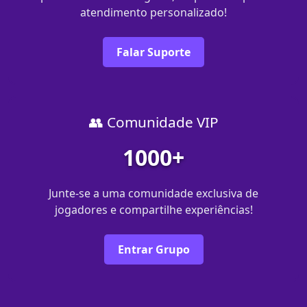
atendimento personalizado!
Falar Suporte
👥 Comunidade VIP
1000+
Junte-se a uma comunidade exclusiva de
jogadores e compartilhe experiências!
Entrar Grupo