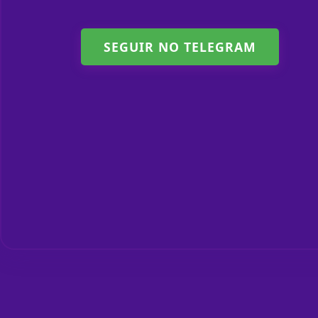
SEGUIR NO TELEGRAM