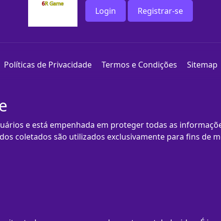
Login
Registrar-se
Políticas de Privacidade
Termos e Condições
Sitemap
de
usuários e está empenhada em proteger todas as informaçõe
os coletados são utilizados exclusivamente para fins de m