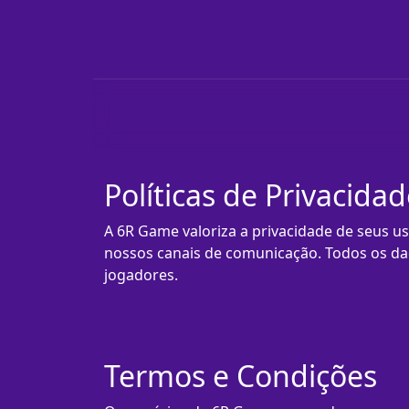
Políticas de Privacida
A 6R Game valoriza a privacidade de seus 
nossos canais de comunicação. Todos os dad
jogadores.
Termos e Condições