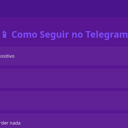
📱 Como Seguir no Telegram
ositivo
erder nada