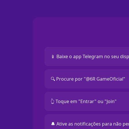
📱 Baixe o app Telegram no seu disp
🔍 Procure por "@6R GameOficial"
👆 Toque em "Entrar" ou "Join"
🔔 Ative as notificações para não p