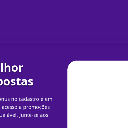
lhor
postas
ônus no cadastro e em
m acesso a promoções
ualável. Junte-se aos