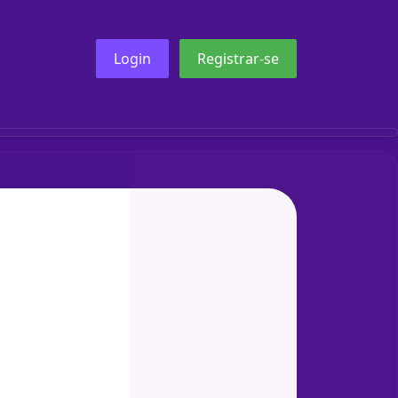
Login
Registrar-se