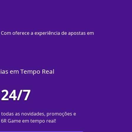
e Com oferece a experiência de apostas em
cias em Tempo Real
24/7
e todas as novidades, promoções e
 6R Game em tempo real!