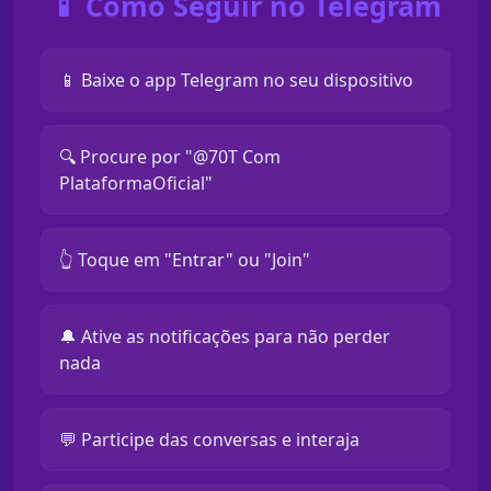
📱 Como Seguir no Telegram
📱 Baixe o app Telegram no seu dispositivo
🔍 Procure por "@70T Com
PlataformaOficial"
👆 Toque em "Entrar" ou "Join"
🔔 Ative as notificações para não perder
nada
💬 Participe das conversas e interaja