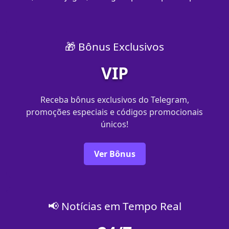
🎁 Bônus Exclusivos
VIP
Receba bônus exclusivos do Telegram,
promoções especiais e códigos promocionais
únicos!
Ver Bônus
📢 Notícias em Tempo Real