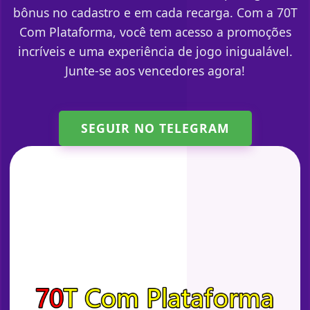
bônus no cadastro e em cada recarga. Com a 70T
Com Plataforma, você tem acesso a promoções
incríveis e uma experiência de jogo inigualável.
Junte-se aos vencedores agora!
SEGUIR NO TELEGRAM