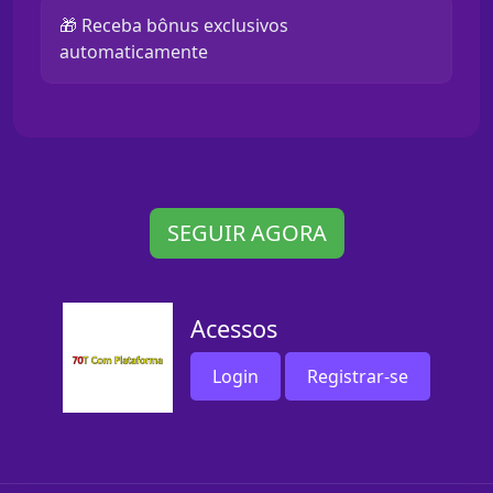
🎁 Receba bônus exclusivos
automaticamente
SEGUIR AGORA
Acessos
Login
Registrar-se