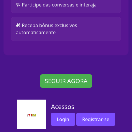
💬 Participe das conversas e interaja
🎁 Receba bônus exclusivos
automaticamente
SEGUIR AGORA
Acessos
Login
Registrar-se