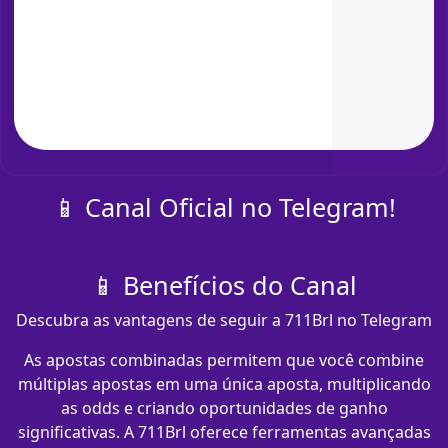
📱 Canal Oficial no Telegram!
📱 Benefícios do Canal
Descubra as vantagens de seguir a 711Brl no Telegram
As apostas combinadas permitem que você combine
múltiplas apostas em uma única aposta, multiplicando
as odds e criando oportunidades de ganho
significativas. A 711Brl oferece ferramentas avançadas