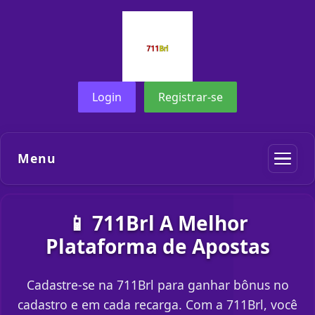
Login
Registrar-se
Menu
📱 711Brl A Melhor
Plataforma de Apostas
Cadastre-se na 711Brl para ganhar bônus no
cadastro e em cada recarga. Com a 711Brl, você