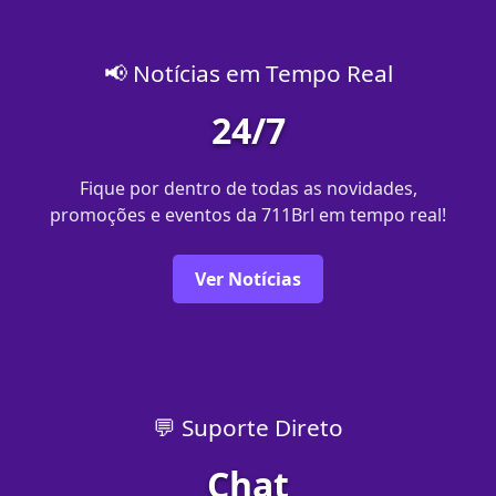
📢 Notícias em Tempo Real
24/7
Fique por dentro de todas as novidades,
promoções e eventos da 711Brl em tempo real!
Ver Notícias
💬 Suporte Direto
Chat