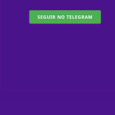
SEGUIR NO TELEGRAM