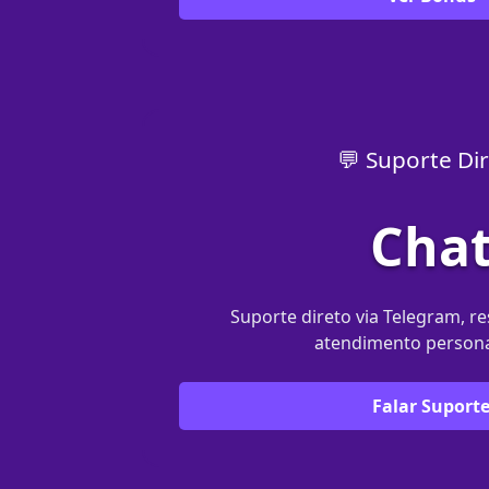
💬 Suporte Di
Cha
Suporte direto via Telegram, r
atendimento persona
Falar Suport