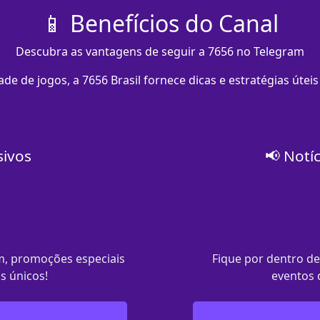
📱 Benefícios do Canal
Descubra as vantagens de seguir a 7656 no Telegram
de de jogos, a 7656 Brasil fornece dicas e estratégias útei
sivos
📢 Notí
m, promoções especiais
Fique por dentro d
s únicos!
eventos 