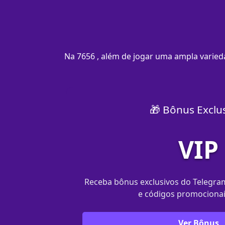
Na 7656 , além de jogar uma ampla varieda
🎁 Bônus Exclu
VIP
Receba bônus exclusivos do Telegra
e códigos promocionai
Ver Bônus