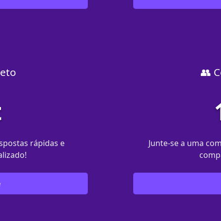
reto
👥 
t
espostas rápidas e
Junte-se a uma com
lizado!
compa
e