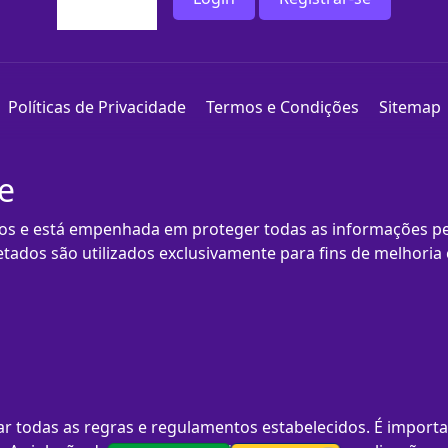
Políticas de Privacidade
Termos e Condições
Sitemap
de
rios e está empenhada em proteger todas as informações p
tados são utilizados exclusivamente para fins de melhoria
 todas as regras e regulamentos estabelecidos. É importa