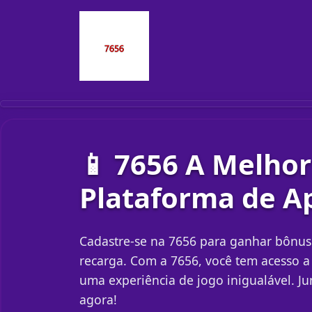
📱 7656 A Melhor
Plataforma de A
Cadastre-se na 7656 para ganhar bônus
recarga. Com a 7656, você tem acesso a
uma experiência de jogo inigualável. J
agora!