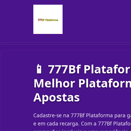
📱 777Bf Platafo
Melhor Platafor
Apostas
Cadastre-se na 777Bf Plataforma para 
e em cada recarga. Com a 777Bf Platafo