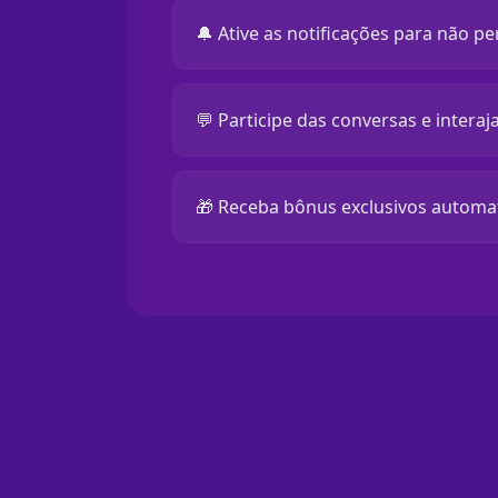
🔔 Ative as notificações para não p
💬 Participe das conversas e interaj
🎁 Receba bônus exclusivos autom