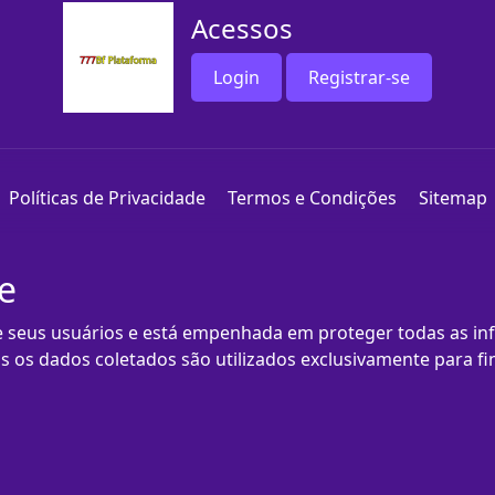
Acessos
Login
Registrar-se
Políticas de Privacidade
Termos e Condições
Sitemap
de
de seus usuários e está empenhada em proteger todas as i
 os dados coletados são utilizados exclusivamente para fi