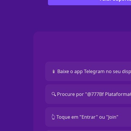
📱 Baixe o app Telegram no seu disp
🔍 Procure por "@777Bf PlataformaO
👆 Toque em "Entrar" ou "Join"