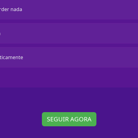
erder nada
a
aticamente
SEGUIR AGORA