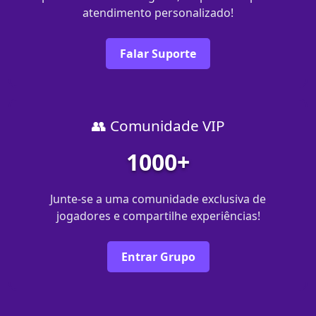
atendimento personalizado!
Falar Suporte
👥 Comunidade VIP
1000+
Junte-se a uma comunidade exclusiva de
jogadores e compartilhe experiências!
Entrar Grupo