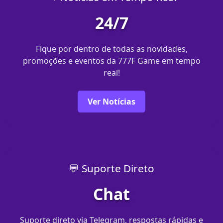
24/7
Fique por dentro de todas as novidades,
promoções e eventos da 777F Game em tempo
real!
Ver Notícias
💬 Suporte Direto
Chat
Suporte direto via Telegram, respostas rápidas e