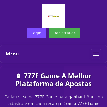
Login
Registrar-se
Menu
📱 777F Game A Melhor
Plataforma de Apostas
Cadastre-se na 777F Game para ganhar bônus no
cadastro e em cada recarga. Com a 777F Game,