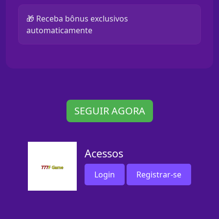
🎁 Receba bônus exclusivos
automaticamente
SEGUIR AGORA
Acessos
Login
Registrar-se