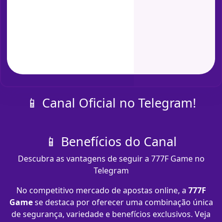
📱 Canal Oficial no Telegram!
📱 Benefícios do Canal
Descubra as vantagens de seguir a 777F Game no
Telegram
No competitivo mercado de apostas online, a
777F
Game
se destaca por oferecer uma combinação única
de segurança, variedade e benefícios exclusivos. Veja