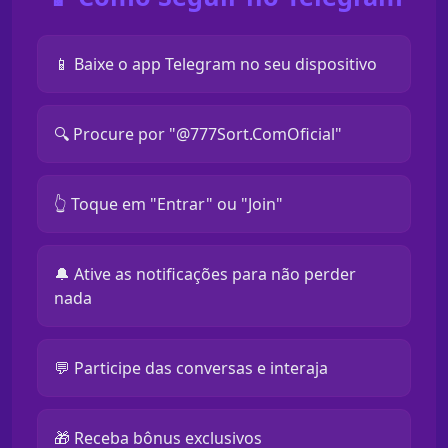
📱 Baixe o app Telegram no seu dispositivo
🔍 Procure por "@777Sort.ComOficial"
👆 Toque em "Entrar" ou "Join"
🔔 Ative as notificações para não perder
nada
💬 Participe das conversas e interaja
🎁 Receba bônus exclusivos