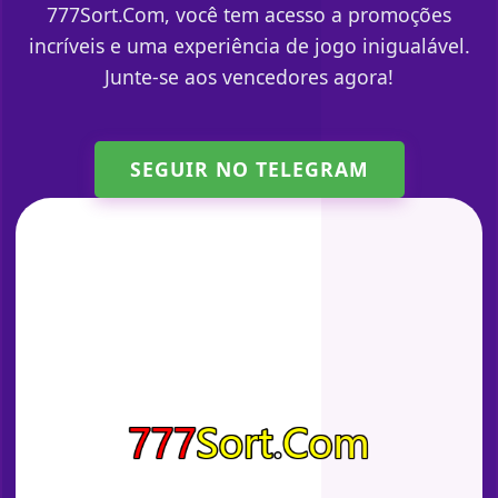
777Sort.Com, você tem acesso a promoções
incríveis e uma experiência de jogo inigualável.
Junte-se aos vencedores agora!
SEGUIR NO TELEGRAM