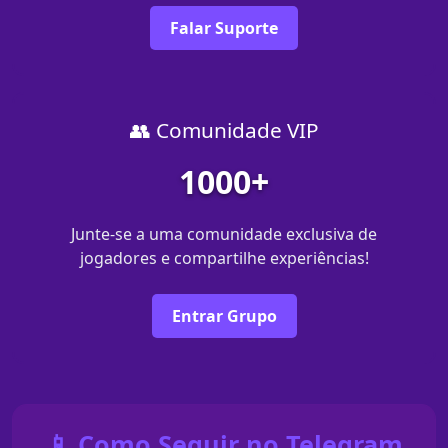
Falar Suporte
👥 Comunidade VIP
1000+
Junte-se a uma comunidade exclusiva de
jogadores e compartilhe experiências!
Entrar Grupo
📱 Como Seguir no Telegram