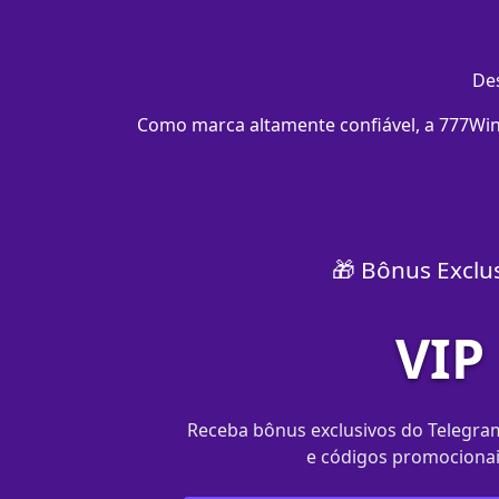
De
Como marca altamente confiável, a 777Win
🎁 Bônus Exclu
VIP
Receba bônus exclusivos do Telegra
e códigos promocionai