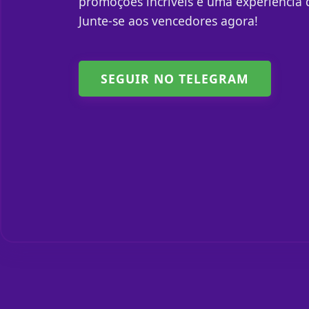
promoções incríveis e uma experiência d
Junte-se aos vencedores agora!
SEGUIR NO TELEGRAM