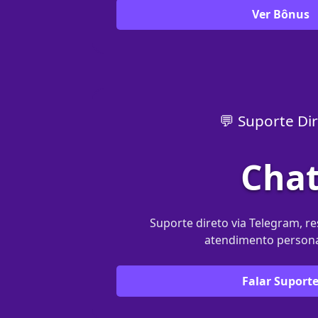
Ver Bônus
💬 Suporte Di
Cha
Suporte direto via Telegram, r
atendimento persona
Falar Suport