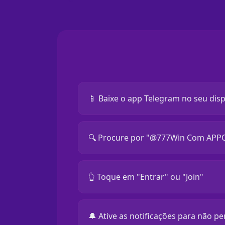
📱 Baixe o app Telegram no seu disp
🔍 Procure por "@777Win Com APPOf
👆 Toque em "Entrar" ou "Join"
🔔 Ative as notificações para não p