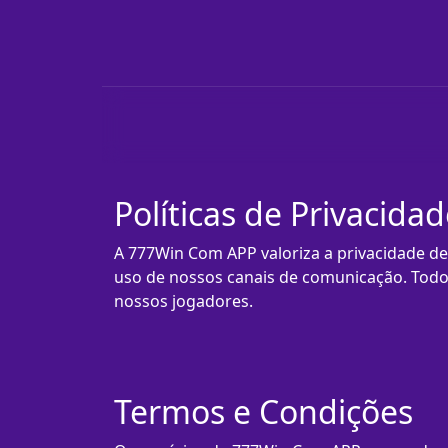
Políticas de Privacida
A 777Win Com APP valoriza a privacidade d
uso de nossos canais de comunicação. Todos
nossos jogadores.
Termos e Condições