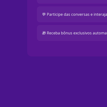
💬 Participe das conversas e interaj
🎁 Receba bônus exclusivos autom