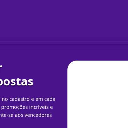
r
postas
 no cadastro e em cada
 promoções incríveis e
unte-se aos vencedores