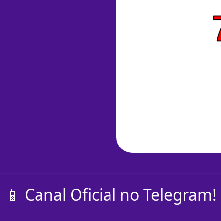
📱 Canal Oficial no Telegram!