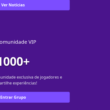
Ver Notícias
Comunidade VIP
1000+
unidade exclusiva de jogadores e
rtilhe experiências!
Entrar Grupo