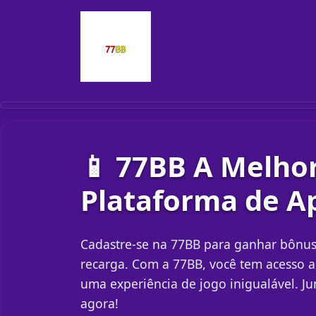
📱 77BB A Melho
Plataforma de A
Cadastre-se na 77BB para ganhar bônus
recarga. Com a 77BB, você tem acesso a
uma experiência de jogo inigualável. J
agora!