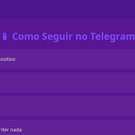
📱 Como Seguir no Telegram
ositivo
erder nada