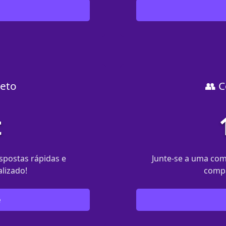
reto
👥 
t
espostas rápidas e
Junte-se a uma com
lizado!
compa
e