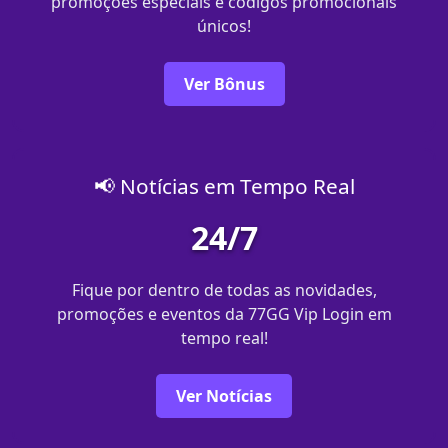
promoções especiais e códigos promocionais
únicos!
Ver Bônus
📢 Notícias em Tempo Real
24/7
Fique por dentro de todas as novidades,
promoções e eventos da 77GG Vip Login em
tempo real!
Ver Notícias