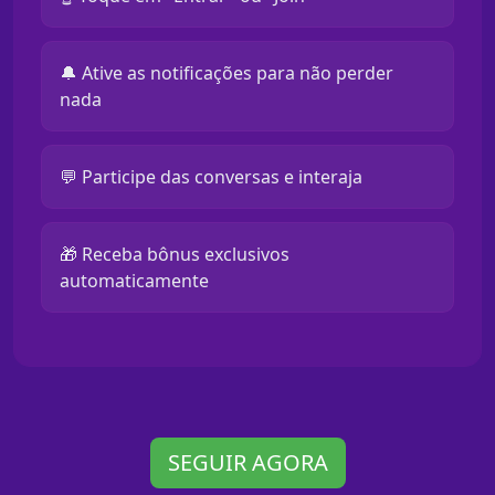
🔔 Ative as notificações para não perder
nada
💬 Participe das conversas e interaja
🎁 Receba bônus exclusivos
automaticamente
SEGUIR AGORA