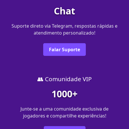
Chat
Suporte direto via Telegram, respostas rápidas e
atendimento personalizado!
Falar Suporte
👥 Comunidade VIP
1000+
Junte-se a uma comunidade exclusiva de
jogadores e compartilhe experiências!