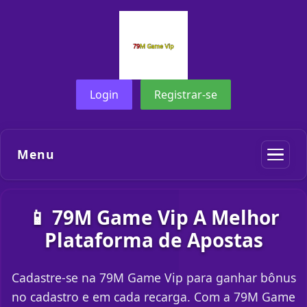
Login
Registrar-se
Menu
📱 79M Game Vip A Melhor
Plataforma de Apostas
Cadastre-se na 79M Game Vip para ganhar bônus
no cadastro e em cada recarga. Com a 79M Game