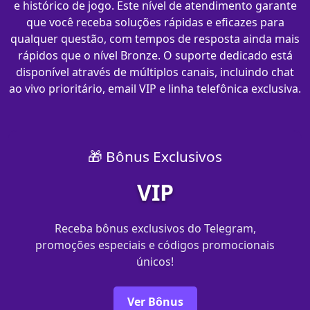
e histórico de jogo. Este nível de atendimento garante
que você receba soluções rápidas e eficazes para
qualquer questão, com tempos de resposta ainda mais
rápidos que o nível Bronze. O suporte dedicado está
disponível através de múltiplos canais, incluindo chat
ao vivo prioritário, email VIP e linha telefônica exclusiva.
🎁 Bônus Exclusivos
VIP
Receba bônus exclusivos do Telegram,
promoções especiais e códigos promocionais
únicos!
Ver Bônus