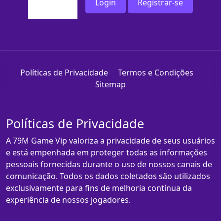
Login
Registrar-se
Políticas de Privacidade
Termos e Condições
Sitemap
Políticas de Privacidade
A 79M Game Vip valoriza a privacidade de seus usuários
e está empenhada em proteger todas as informações
pessoais fornecidas durante o uso de nossos canais de
comunicação. Todos os dados coletados são utilizados
exclusivamente para fins de melhoria contínua da
experiência de nossos jogadores.