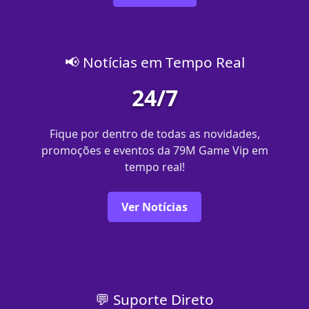
📢 Notícias em Tempo Real
24/7
Fique por dentro de todas as novidades,
promoções e eventos da 79M Game Vip em
tempo real!
Ver Notícias
💬 Suporte Direto