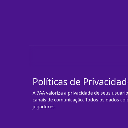
Políticas de Privacida
A 7AA valoriza a privacidade de seus usuár
canais de comunicação. Todos os dados cole
jogadores.