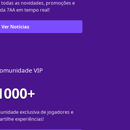
e todas as novidades, promoções e
 da 7AA em tempo real!
Ver Notícias
Comunidade VIP
1000+
unidade exclusiva de jogadores e
rtilhe experiências!