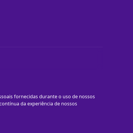
ssoais fornecidas durante o uso de nossos
 contínua da experiência de nossos