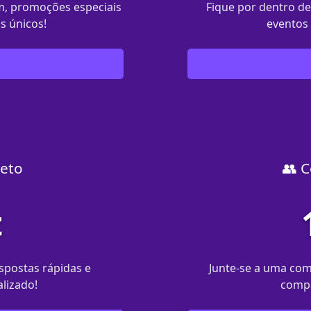
m, promoções especiais
Fique por dentro d
s únicos!
eventos
reto
👥 
t
espostas rápidas e
Junte-se a uma com
lizado!
compa