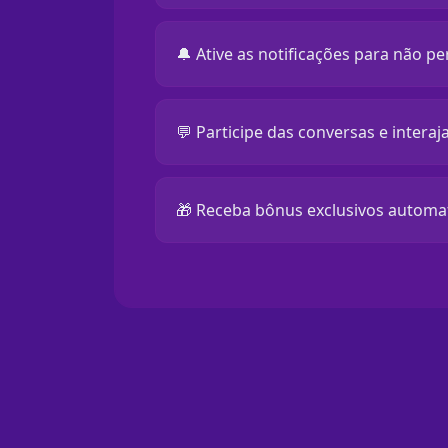
🔔 Ative as notificações para não p
💬 Participe das conversas e interaj
🎁 Receba bônus exclusivos autom