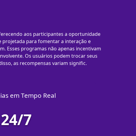
erecendo aos participantes a oportunidade
e projetada para fomentar a interação e
am. Esses programas não apenas incentivam
envolvente. Os usuários podem trocar seus
isso, as recompensas variam signific.
cias em Tempo Real
24/7