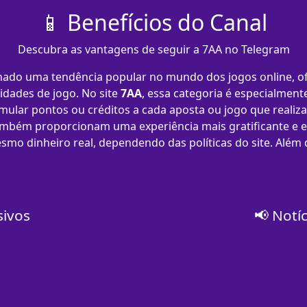
📱 Benefícios do Canal
Descubra as vantagens de seguir a 7AA no Telegram
do uma tendência popular no mundo dos jogos online, of
dades de jogo. No site
7AA
, essa categoria é especialment
ular pontos ou créditos a cada aposta ou jogo que realiz
ambém proporcionam uma experiência mais gratificante e 
mo dinheiro real, dependendo das políticas do site. Além d
sivos
📢 Notí