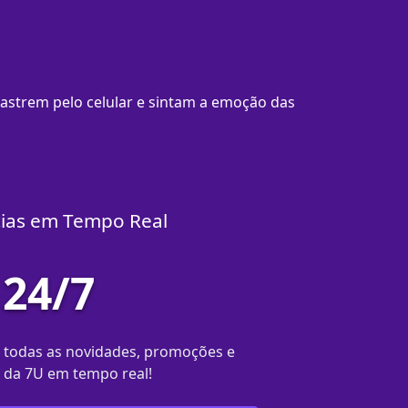
dastrem pelo celular e sintam a emoção das
cias em Tempo Real
24/7
e todas as novidades, promoções e
 da 7U em tempo real!