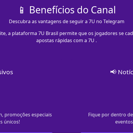
📱 Benefícios do Canal
Descubra as vantagens de seguir a 7U no Telegram
ite, a plataforma 7U Brasil permite que os jogadores se ca
apostas rápidas com a 7U .
sivos
📢 Notí
m, promoções especiais
Fique por dentro d
s únicos!
eventos