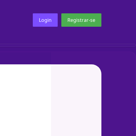
Login
Registrar-se