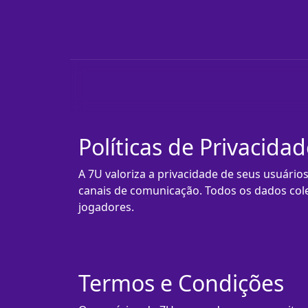
Políticas de Privacida
A 7U valoriza a privacidade de seus usuári
canais de comunicação. Todos os dados cole
jogadores.
Termos e Condições