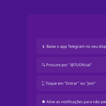
📱 Baixe o app Telegram no seu disp
🔍 Procure por "@7UOficial"
👆 Toque em "Entrar" ou "Join"
🔔 Ative as notificações para não p