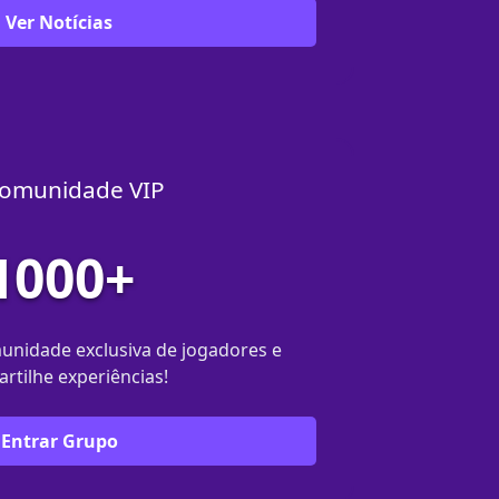
Ver Notícias
Comunidade VIP
1000+
unidade exclusiva de jogadores e
rtilhe experiências!
Entrar Grupo