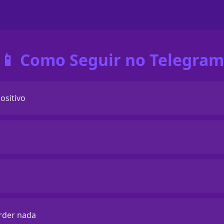
📱 Como Seguir no Telegram
ositivo
erder nada