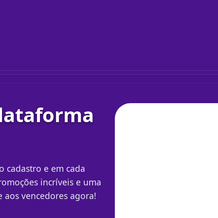
Plataforma
o cadastro e em cada
romoções incríveis e uma
se aos vencedores agora!